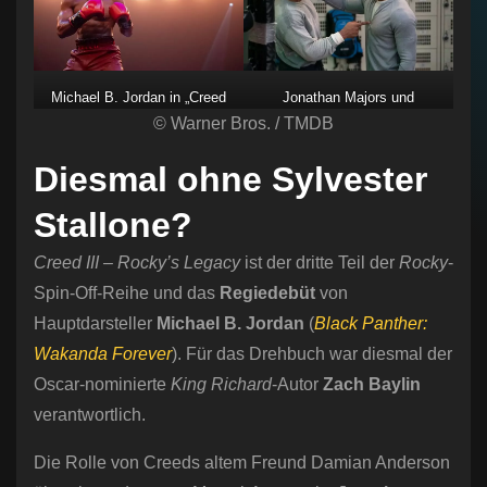
Michael B. Jordan in „Creed
Jonathan Majors und
III“
© Warner Bros. / TMDB
Michael B. Jordan in „Creed
III“
Diesmal ohne Sylvester
Stallone?
Creed III – Rocky’s Legacy
ist der dritte Teil der
Rocky
-
Spin-Off-Reihe und das
Regiedebüt
von
Hauptdarsteller
Michael B. Jordan
(
Black Panther:
Wakanda Forever
). Für das Drehbuch war diesmal der
Oscar-nominierte
King Richard
-Autor
Zach Baylin
verantwortlich.
Die Rolle von Creeds altem Freund Damian Anderson