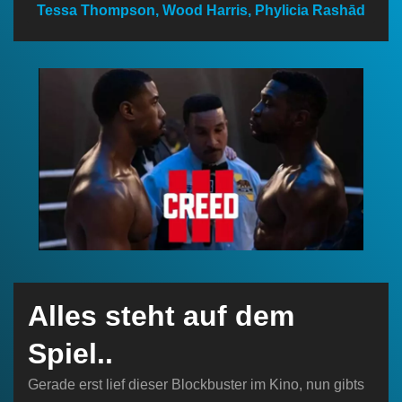
Tessa Thompson, Wood Harris, Phylicia Rashād
n
Alles steht auf dem
Spiel..
Gerade erst lief dieser Blockbuster im Kino, nun gibts