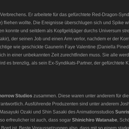
 Verbrechens. Er arbeitete für das gefürchtete Red-Dragon-Synd
) fliehen wollte. Die Ereignisse überschlugen sich und Spike w
men konnte und seitdem als Kopfgeldjäger durchs Universum strei
akir), der seinen Job und einen Arm verlor, nachdem er der Korr
chtige wie geschickte Gaunerin Faye Valentine (Daniella Pineda
ich in einer unbekannten Zeit zurechtfinden muss. Sie alle wer
d es brenzlig, als sein Ex-Syndikats-Partner, der gefürchtete Ki
orrow Studios
zusammen. Diese waren unter anderem für die
rantwortlich. Ausführende Produzenten sind unter anderem Jos
asayuki Ozaki und Shin Sasaki des Animationsstudios
Sunris
 erfreulicher ist auch, dass sogar
Shinichiro Watanabe
, Sch
 Bord ist. Beste Voraussetzungen also, dass mit so einem star