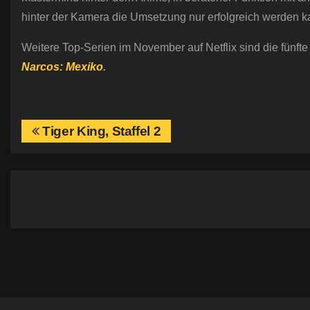
hinter der Kamera die Umsetzung nur erfolgreich werden k
Weitere Top-Serien im November auf Netflix sind die fünfte
Narcos: Mexiko
.
B
Tiger King, Staffel 2
e
i
t
r
a
g