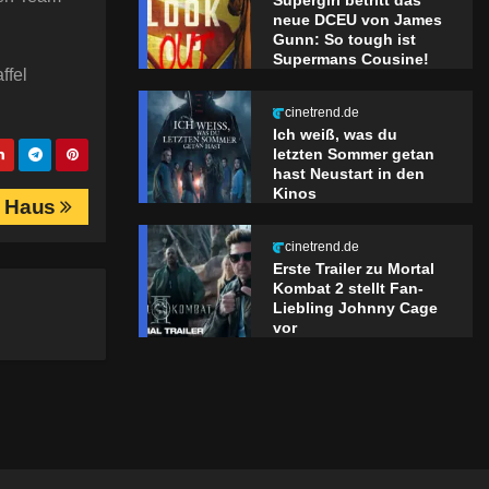
Supergirl betritt das
neue DCEU von James
Gunn: So tough ist
Supermans Cousine!
ffel
cinetrend.de
Ich weiß, was du
letzten Sommer getan
hast Neustart in den
Kinos
zu Haus
cinetrend.de
Erste Trailer zu Mortal
Kombat 2 stellt Fan-
Liebling Johnny Cage
vor