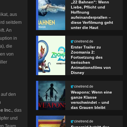
„22 Bahnen“: Wenn
Liebe, Pflicht und
Hoffnung
ikat, aus
aufeinanderprallen –
ird seitdem
diese Verfilmung geht
unter die Haut
ft. An
uption in
cinetrend.de
), die
Erster Trailer zu
Zoomania 2:
den von
Fortsetzung des
ller
tierischen
Animationsfilms von
Disney
cinetrend.de
Weapons: Wenn eine
 auf den
ganze Klasse
h
verschwindet – und
das Grauen bleibt
e Inc.
, das
öpfer und
cinetrend.de
ken Team