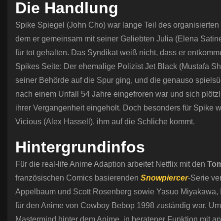
Die Handlung
Spike Spiegel (John Cho) war lange Teil des organisierten
dem er gemeinsam mit seiner Geliebten Julia (Elena Satine
für tot gehalten. Das Syndikat weiß nicht, dass er entkom
Spikes Seite: Der ehemalige Polizist Jet Black (Mustafa Sh
seiner Behörde auf die Spur ging, und die genauso spielsü
nach einem Unfall 54 Jahre eingefroren war und sich plötzl
ihrer Vergangenheit eingeholt. Doch besonders für Spike wir
Vicious (Alex Hassell), ihm auf die Schliche kommt.
Hintergrundinfos
Für die real-life Anime Adaption arbeitet Netflix mit den
Tom
französischen Comics basierenden
Snowpiercer
-Serie ve
Appelbaum und Scott Rosenberg sowie Yasuo Miyakawa, M
für den Anime von Cowboy Bebop 1998 zuständig war. Umso
Mastermind hinter dem Anime, in beratener Funktion mit an