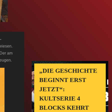
-
wiesen.
 Der am
zeugen.
„DIE GESCHICHTE
BEGINNT ERST
JETZT“:
KULTSERIE 4
BLOCKS KEHRT