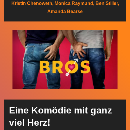
Kristin Chenoweth, Monica Raymund, Ben Stiller,
n
Amanda Bearse
Eine Komödie mit ganz
viel Herz!