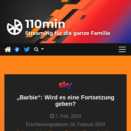
Z
u
m
I
n
h
a
l
t
s
p
r
„Barbie“: Wird es eine Fortsetzung
i
geben?
n
7. Feb. 2024
g
Erscheinungsdatum: 16. Februar 2024
e