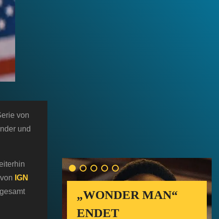
Serie von
ander und
iterhin
k von
IGN
nsgesamt
„WONDER MAN“
ENDET