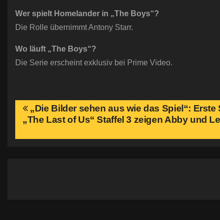
Wer spielt Homelander in „The Boys“?
Die Rolle übernimmt Antony Starr.
Wo läuft „The Boys“?
Die Serie erscheint exklusiv bei Prime Video.
B
„Die Bilder sehen aus wie das Spiel“: Erste
„The Last of Us“ Staffel 3 zeigen Abby und Le
e
i
t
r
a