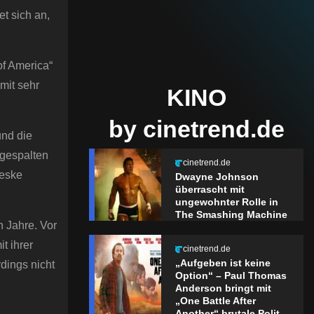
et sich an,
of America“
mit sehr
KINO
by cinetrend.de
und die
 gespalten
cinetrend.de
teske
Dwayne Johnson
überrascht mit
ungewohnter Rolle in
The Smashing Machine
n Jahre. Vor
t ihrer
cinetrend.de
„Aufgeben ist keine
rdings nicht
Option“ – Paul Thomas
Anderson bringt mit
„One Battle After
Another“ brutale Polit-