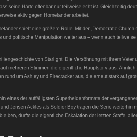
s seine Härte offenbar nur teilweise echt ist. Gleichzeitig deut
erweise aktiv gegen Homelander arbeitet.
ander spielt eine größere Rolle. Mit der „Democratic Church 
us und politische Manipulation weiter aus – wenn auch teilweise 
iliengeschichte von Starlight. Die Versöhnung mit ihrem Vater 
aut mehreren Stimmen die eigentliche Hauptstory aus. Ähnlich
n rund um Ashley und Firecracker aus, die erneut stark auf gro
erhin eines der auffälligsten Superheldenformate der vergangene
und Jensen Ackles als Soldier Boy tragen die Serie weiterhin mi
ben, dürfte die eigentliche Eskalation der letzten Staffel alle