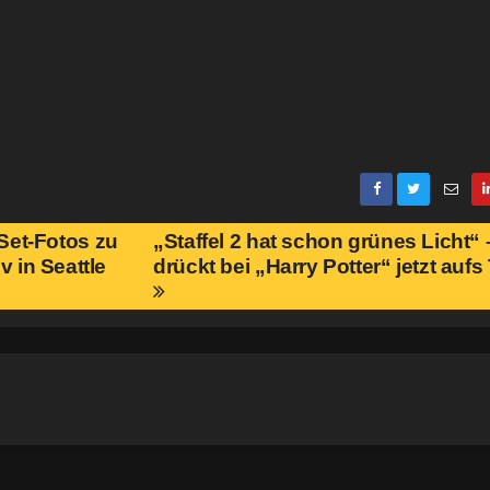
 Set-Fotos zu
„Staffel 2 hat schon grünes Licht“
v in Seattle
drückt bei „Harry Potter“ jetzt auf