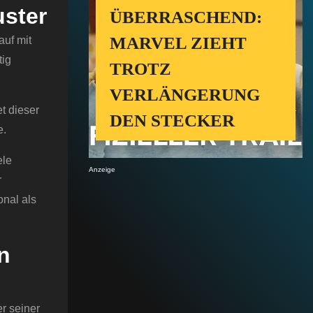
uster
ÜBERRASCHEND:
MARVEL ZIEHT
auf mit
tig
TROTZ
VERLÄNGERUNG
et dieser
DEN STECKER
e.
ele
Anzeige
r
nal als
n
er seiner