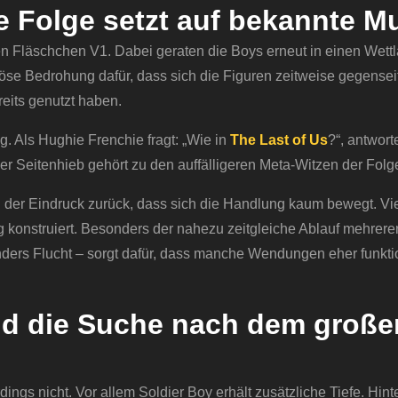
e Folge setzt auf bekannte M
en Fläschchen V1. Dabei geraten die Boys erneut in einen Wettl
öse Bedrohung dafür, dass sich die Figuren zeitweise gegensei
reits genutzt haben.
g. Als Hughie Frenchie fragt: „Wie in
The Last of Us
?“, antwort
er Seitenhieb gehört zu den auffälligeren Meta-Witzen der Folg
ch der Eindruck zurück, dass sich die Handlung kaum bewegt. Vi
lig konstruiert. Besonders der nahezu zeitgleiche Ablauf mehrere
ders Flucht – sorgt dafür, dass manche Wendungen eher funktio
und die Suche nach dem große
ngs nicht. Vor allem Soldier Boy erhält zusätzliche Tiefe. Hint