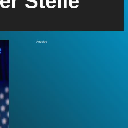
er Stelle“
Anzeige