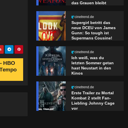
das Grauen bleibt
cinetrend.de
Supergirl betritt das
neue DCEU von James
Gunn: So tough ist
Supermans Cousine!
cinetrend.de
Ich weiß, was du
 – HBO
letzten Sommer getan
hast Neustart in den
s Tempo
Kinos
cinetrend.de
Erste Trailer zu Mortal
Kombat 2 stellt Fan-
Liebling Johnny Cage
vor