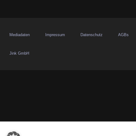
g
s
n
Mediadaten
Impressum
Datenschutz
AGBs
a
Jink GmbH
v
i
g
a
t
i