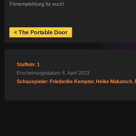
Filmempfehlung für euch!
B
The Portable Door
e
i
Staffeln: 1
t
Erscheinungsdatum: 6. April 2023
r
Schauspieler: Friederike Kempter, Heike Makatsch, 
a
g
s
n