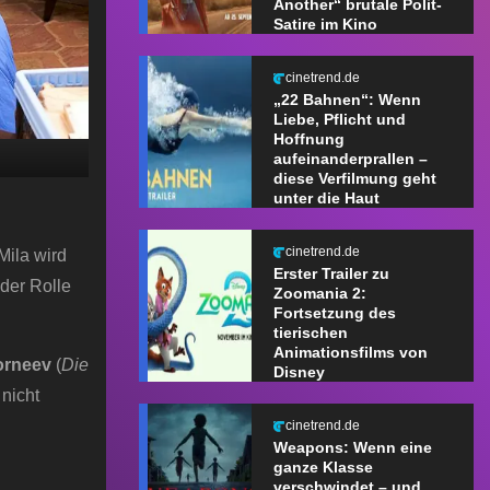
Another“ brutale Polit-
Satire im Kino
cinetrend.de
„22 Bahnen“: Wenn
Liebe, Pflicht und
Hoffnung
aufeinanderprallen –
diese Verfilmung geht
unter die Haut
cinetrend.de
Mila wird
Erster Trailer zu
n der Rolle
Zoomania 2:
Fortsetzung des
tierischen
Animationsfilms von
orneev
(
Die
Disney
nicht
cinetrend.de
Weapons: Wenn eine
ganze Klasse
verschwindet – und