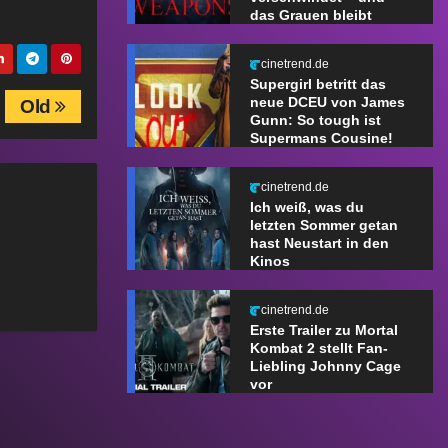
das Grauen bleibt
cinetrend.de
Supergirl betritt das
neue DCEU von James
Old
Gunn: So tough ist
Supermans Cousine!
cinetrend.de
Ich weiß, was du
letzten Sommer getan
hast Neustart in den
Kinos
cinetrend.de
Erste Trailer zu Mortal
Kombat 2 stellt Fan-
Liebling Johnny Cage
vor