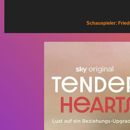
n
Schauspieler: Fried