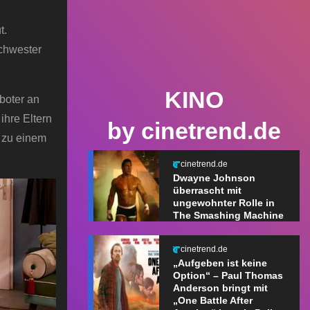
t.
Schwester
KINO
boter an
 ihre Eltern
by cinetrend.de
e zu einem
cinetrend.de
Dwayne Johnson
überrascht mit
ungewohnter Rolle in
The Smashing Machine
cinetrend.de
„Aufgeben ist keine
Option“ – Paul Thomas
Anderson bringt mit
„One Battle After