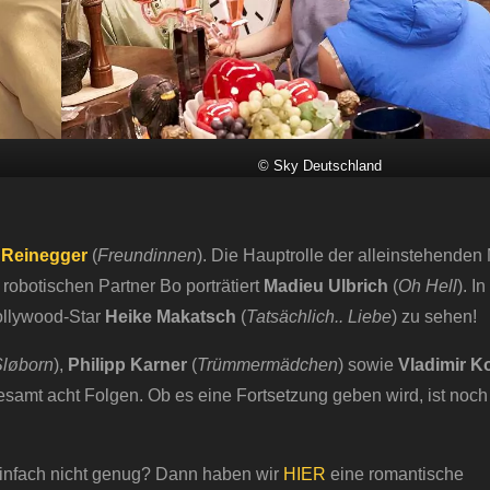
© Sky Deutschland
 Reinegger
(
Freundinnen
). Die Hauptrolle der alleinstehenden 
 robotischen Partner Bo porträtiert
Madieu Ulbrich
(
Oh Hell
). I
ollywood-Star
Heike Makatsch
(
Tatsächlich.. Liebe
) zu sehen!
Sløborn
),
Philipp Karner
(
Trümmermädchen
) sowie
Vladimir K
samt acht Folgen. Ob es eine Fortsetzung geben wird, ist noch 
infach nicht genug? Dann haben wir
HIER
eine romantische