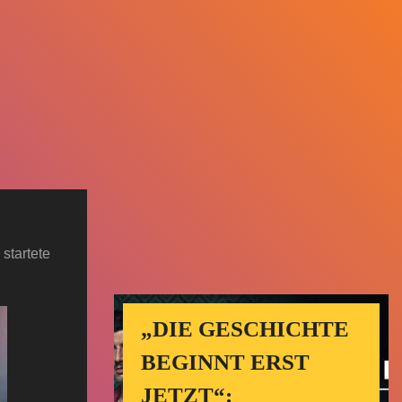
startete
„DIE GESCHICHTE
BEGINNT ERST
JETZT“: