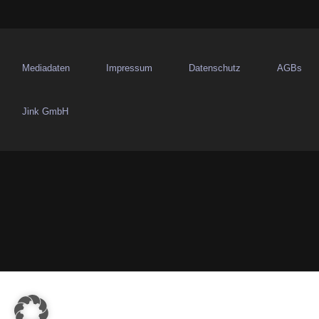
a
v
Mediadaten
Impressum
Datenschutz
AGBs
i
g
Jink GmbH
a
t
i
o
n