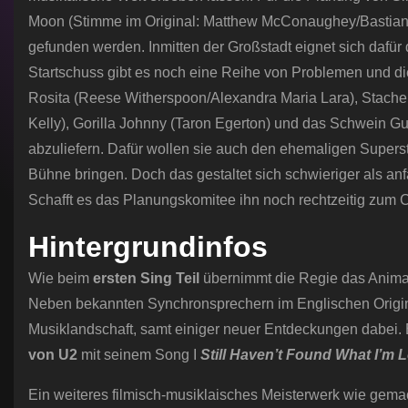
Moon (Stimme im Original: Matthew McConaughey/Bastian
gefunden werden. Inmitten der Großstadt eignet sich dafür
Startschuss gibt es noch eine Reihe von Problemen und di
Rosita (Reese Witherspoon/Alexandra Maria Lara), Stachel
Kelly), Gorilla Johnny (Taron Egerton) und das Schwein Gu
abzuliefern. Dafür wollen sie auch den ehemaligen Supers
Bühne bringen. Doch das gestaltet sich schwieriger als anf
Schafft es das Planungskomitee ihn noch rechtzeitig zu
Hintergrundinfos
Wie beim
ersten Sing Teil
übernimmt die Regie das Anima
Neben bekannten Synchronsprechern im Englischen Origi
Musiklandschaft, samt einiger neuer Entdeckungen dabei. Ei
von U2
mit seinem Song I
Still Haven’t Found What I’m 
Ein weiteres filmisch-musiklaisches Meisterwerk wie gemac