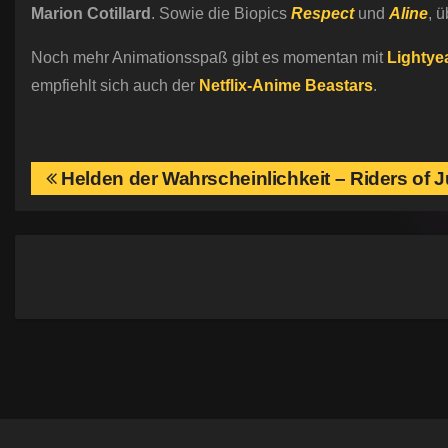
Marion Cotillard
. Sowie die Biopics
Respect
und
Aline
, 
Noch mehr Animationsspaß gibt es momentan mit
Lightye
empfiehlt sich auch der
Netflix-Anime Beastars
.
B
Helden der Wahrscheinlichkeit – Riders of J
e
i
t
r
a
g