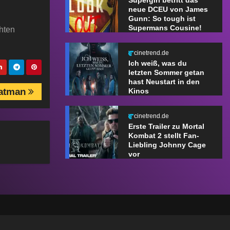
Supergirl betritt das
neue DCEU von James
Gunn: So tough ist
Supermans Cousine!
chten
cinetrend.de
Ich weiß, was du
letzten Sommer getan
hast Neustart in den
atman
Kinos
cinetrend.de
Erste Trailer zu Mortal
Kombat 2 stellt Fan-
Liebling Johnny Cage
vor