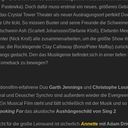
 Pastewka). Doch dafür muss erstmal ein neues, größeres Ge
 das Crystal Tower Theater als neuer Austragungsort perfekt! D
e Uhr tickt. So müssen Buster und seine Freunde die Schweine
schwein Ash (Scarlett Johansson/Stefanie Kloß), Elefantin Mee
nter (Nick Kroll) alle zusammenarbeiten, um die größte Show ih
tar, die Rocklegende Clay Calloway (Bono/Peter Maffay) zurück
angs gedacht. Den das Musikgenie befindet sich in einer tiefen 
m Comeback zu bewegen?
tionsfilm-erfahrene Duo
Garth Jennings
und
Christophe Lour
nal und Deuscher Synchro sind außerdem wieder die Evergree
n Musical Film steht und fällt schließlich mit der Musik und so 
Looking For
das akustische
Aushängeschild von Sing 2
ht für die große Leinwand ist sicherlich
Annette
mit Adam Dri