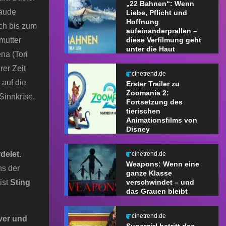
„22 Bahnen“: Wenn
bäude
Liebe, Pflicht und
Hoffnung
och bis zum
aufeinanderprallen –
mutter
diese Verfilmung geht
unter die Haut
na (Tori
rer Zeit
cinetrend.de
 auf die
Erster Trailer zu
Zoomania 2:
Sinnkrise.
Fortsetzung des
tierischen
Animationsfilms von
Disney
delet
.
cinetrend.de
Weapons: Wenn eine
ns der
ganze Klasse
ist
Sting
verschwindet – und
das Grauen bleibt
cinetrend.de
ver und