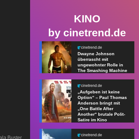
KINO
by cinetrend.de
cinetrend.de
Dwayne Johnson
überrascht mit
ungewohnter Rolle in
The Smashing Machine
cinetrend.de
„Aufgeben ist keine
Option“ – Paul Thomas
Anderson bringt mit
„One Battle After
Another“ brutale Polit-
Satire im Kino
cinetrend.de
ala Buster