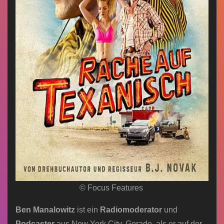
© Focus Features
Ben Manalowitz
ist ein
Radiomoderator
und
Podcaster
aus New York City. Gerade, als er auf der