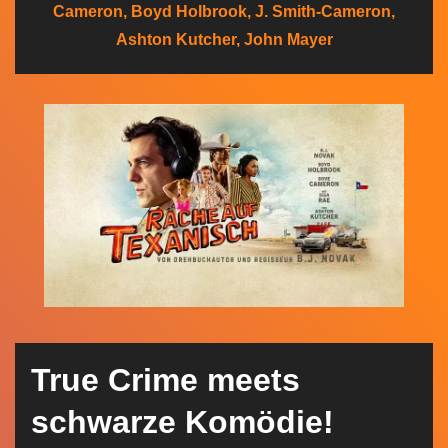
Cameron, Boyd Holbrook, J. Smith-Cameron,
n
Ashton Kutcher, John Mayer
True Crime meets
schwarze Komödie!