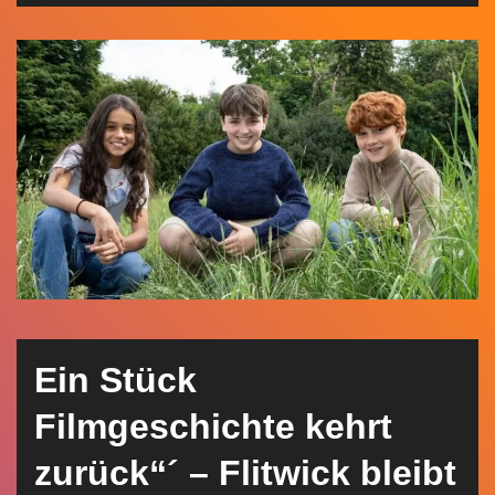
n
Ein Stück
Filmgeschichte kehrt
zurück“´ – Flitwick bleibt