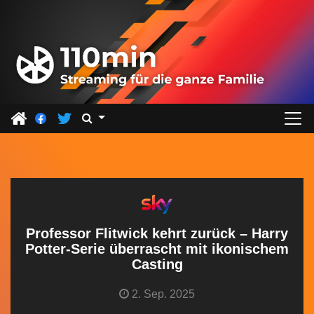
Z
u
m
I
n
h
a
l
t
s
p
r
Professor Flitwick kehrt zurück – Harry
i
Potter-Serie überrascht mit ikonischem
Casting
n
g
2. Sep. 2025
e