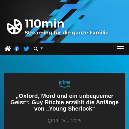
Z
u
m
I
n
h
a
l
t
s
p
r
„Oxford, Mord und ein unbequemer
i
Geist“: Guy Ritchie erzählt die Anfänge
von „Young Sherlock“
n
g
19. Dez. 2025
e