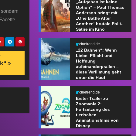
„Aufgeben ist keine
Option“ – Paul Thomas
, sondern
Anderson bringt mit
„One Battle After
Facette
Another“ brutale Polit-
Satire im Kino
cinetrend.de
„22 Bahnen“: Wenn
y
Liebe, Pflicht und
Hoffnung
ck“
aufeinanderprallen –
diese Verfilmung geht
unter die Haut
cinetrend.de
Erster Trailer zu
Zoomania 2:
Fortsetzung des
tierischen
Animationsfilms von
Disney