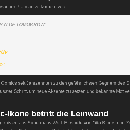
sacher Brainiac verkörpern wird.
in ‘MAN OF TOMORROW’
YUv
025
en Comics seit Jahrzehnten zu den gefährlichsten Gegnern des S
ewusster Schritt, um neue Akzente zu setzen und bekannte Motiv
c-Ikone betritt die Leinwand
agonisten aus Supermans Welt. Er wurde von Otto Binder und Z