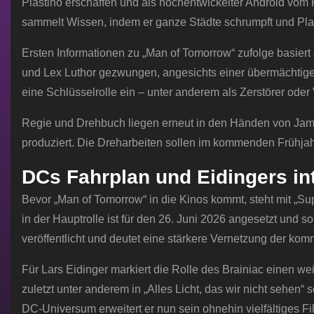
Plastino erschaffen und als hochentwickelter Android vom P
sammelt Wissen, indem er ganze Städte schrumpft und Plan
Ersten Informationen zu „Man of Tomorrow“ zufolge basier
und Lex Luthor gezwungen, angesichts einer übermächtig
eine Schlüsselrolle ein – unter anderem als Zerstörer ode
Regie und Drehbuch liegen erneut in den Händen von Ja
produziert. Die Dreharbeiten sollen im kommenden Frühjahr s
DCs Fahrplan und Eidingers int
Bevor „Man of Tomorrow“ in die Kinos kommt, steht mit „Supe
in der Hauptrolle ist für den 26. Juni 2026 angesetzt und s
veröffentlicht und deutet eine stärkere Vernetzung der ko
Für Lars Eidinger markiert die Rolle des Brainiac einen wei
zuletzt unter anderem in „Alles Licht, das wir nicht sehen
DC-Universum erweitert er nun sein ohnehin vielfältiges F