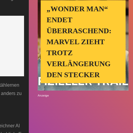
„WONDER MAN“
ENDET
ÜBERRASCHEND:
MARVEL ZIEHT
TROTZ
VERLÄNGERUNG
DEN STECKER
tählernen
e anders zu
Anzeige
eichner Al