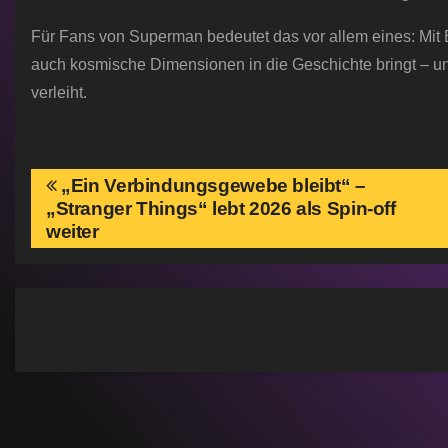
Für Fans von Superman bedeutet das vor allem eines: Mit Br
auch kosmische Dimensionen in die Geschichte bringt – u
verleiht.
B
„Ein Verbindungsgewebe bleibt“ –
„Stranger Things“ lebt 2026 als Spin-off
e
weiter
i
t
r
a
g