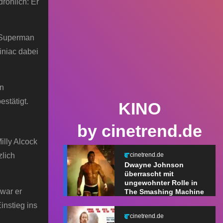
rohlich: Er
h Superman
iniac dabei
an
estätigt.
KINO
by cinetrend.de
illy Alcock
zlich
cinetrend.de
Dwayne Johnson
überrascht mit
ungewohnter Rolle in
 war er
The Smashing Machine
instieg ins
cinetrend.de
.