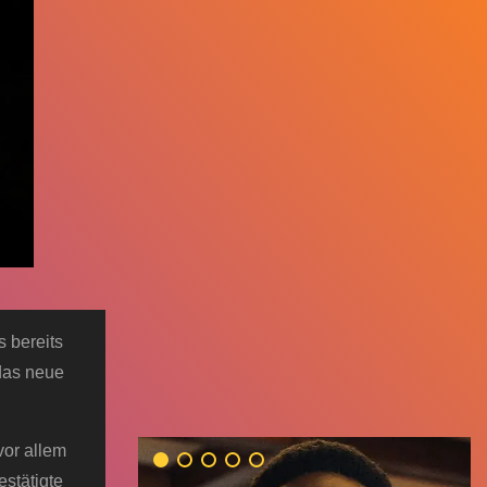
s bereits
 das neue
vor allem
stätigte