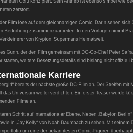
laneten Colu konzipiert. Sein Antrieb ist ebenso simpel wie bed
eten zerstört.
t der Film lose auf dem gleichnamigen Comic. Darin sehen sic
en Bedrohung zusammenzuarbeiten. In den Vorlagen nimmt Bra
r Verkleinerer von Krypton, Supermans Heimatwelt.
mes Gunn, der den Film gemeinsam mit DC-Co-Chef Peter Safr
tarten, weitere Besetzungsdetails sind bislang nicht offiziell b
ernationale Karriere
rgirl“ bereits der nächste große DC-Film an. Der Streifen mit M
oll das Universum weiter verdichten. Ein erster Teaser wurde kür
mmenden Filme an.
teren Schritt auf internationaler Ebene. Neben „Babylon Berlin“
“ sowie in „Jay Kelly“ von Noah Baumbach zu sehen. Mit seinem E
ilmportfolio um eine der bekanntesten Comic-Figuren überhaupt