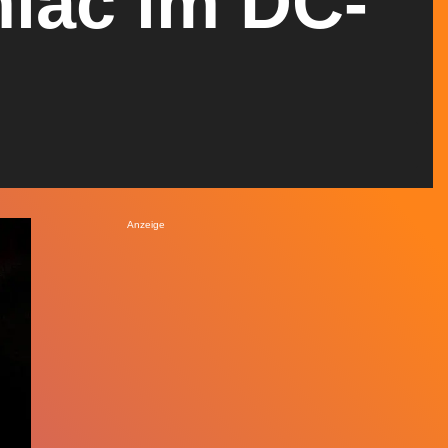
niac im DC-
Anzeige