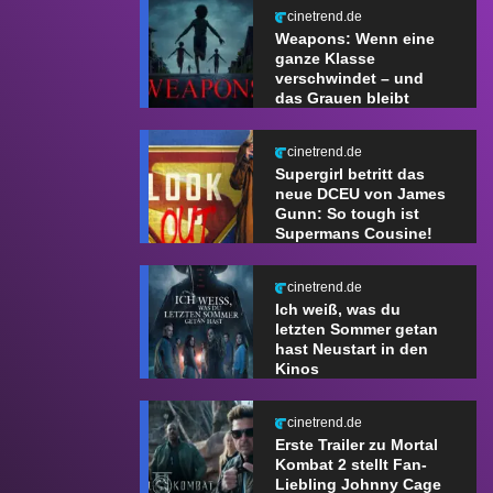
cinetrend.de
Weapons: Wenn eine
ganze Klasse
verschwindet – und
das Grauen bleibt
cinetrend.de
Supergirl betritt das
neue DCEU von James
Gunn: So tough ist
Supermans Cousine!
cinetrend.de
Ich weiß, was du
letzten Sommer getan
hast Neustart in den
Kinos
cinetrend.de
Erste Trailer zu Mortal
Kombat 2 stellt Fan-
Liebling Johnny Cage