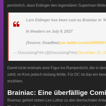
persönlich, dass Eidinger den legendären Superman-Wider
Lars Eidinger has been cast as Brainiac 
In theaters on July 9, 2027
(Source: Deadline)
pic.twitter.com/xUH0WIG
— DiscussingFilm (@DiscussingFilm)
December 20, 2
Damit rückt erstmals eine Figur ins Rampenlicht, die in d
zählt, im Kino jedoch bislang fehlte. Für DC ist das ein b
erzählen.
Brainiac: Eine überfällige Comi
Brainiac gehört neben Lex Luthor zu den ikonischsten Ant