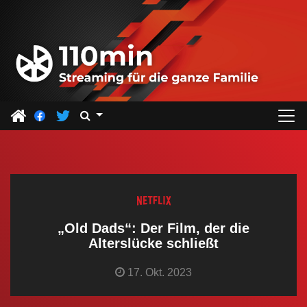
Z
u
m
I
n
h
a
l
t
s
p
r
„Old Dads“: Der Film, der die
i
Alterslücke schließt
n
17. Okt. 2023
g
e