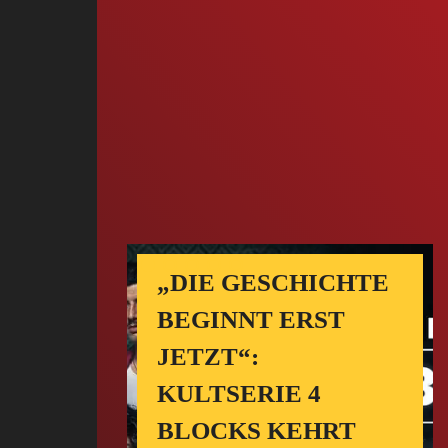
„DIE GESCHICHTE
BEGINNT ERST
JETZT“:
KULTSERIE 4
BLOCKS KEHRT