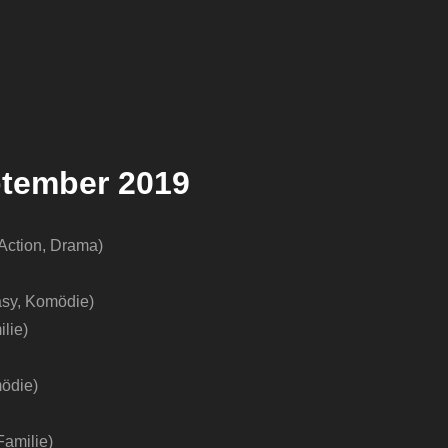
ptember 2019
 Action, Drama)
asy, Komödie)
lie)
mödie)
Familie)