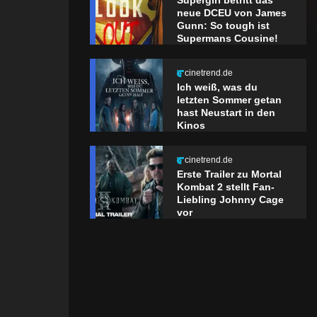
Supergirl betritt das
neue DCEU von James
Gunn: So tough ist
Supermans Cousine!
cinetrend.de
Ich weiß, was du
letzten Sommer getan
hast Neustart in den
Kinos
cinetrend.de
Erste Trailer zu Mortal
Kombat 2 stellt Fan-
Liebling Johnny Cage
vor