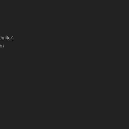
riller)
n)