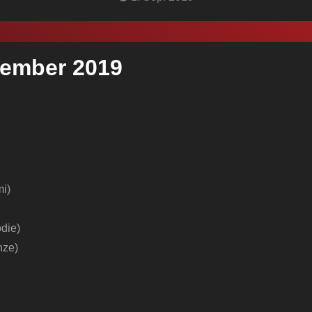
tember 2019
mi)
die)
nze)