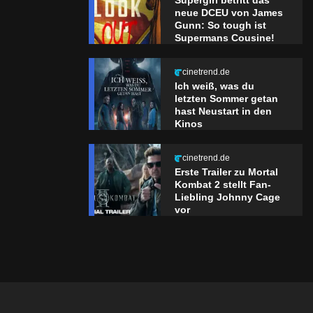
Supergirl betritt das
neue DCEU von James
Gunn: So tough ist
Supermans Cousine!
cinetrend.de
Ich weiß, was du
letzten Sommer getan
hast Neustart in den
Kinos
cinetrend.de
Erste Trailer zu Mortal
Kombat 2 stellt Fan-
Liebling Johnny Cage
vor