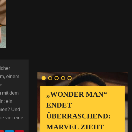
icher
Tim, einem
er
„WONDER MAN“
m mit dem
n: ein
ENDET
ammen? Und
ÜBERRASCHEND:
e vier eine
MARVEL ZIEHT