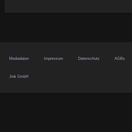
t
r
a
g
s
Mediadaten
Impressum
Datenschutz
AGBs
n
Jink GmbH
a
v
i
g