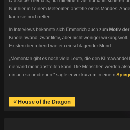
Die selbe Thematik, nur mit einem viel humoristischeren u
Nur hier mit einem Meteoriten anstelle eines Mondes. Ande
kann sie noch retten.
In Interviews bekannte sich Emmerich auch zum
Motiv der
Kinoleinwand, zwar fiktiv, aber nicht weniger wirkungsvol
Existenzbedrohend wie ein einschlagender Mond.
„Momentan gibt es noch viele Leute, die den Klimawandel l
niemand mehr abstreiten kann. Die Menschen werden also e
einfach so umdrehen.“ sagte er vor kurzem in einem
Spiege
B
House of the Dragon
e
i