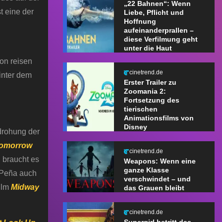
„22 Bahnen“: Wenn
t eine der
Liebe, Pflicht und
Hoffnung
aufeinanderprallen –
diese Verfilmung geht
unter die Haut
on reisen
cinetrend.de
hinter dem
Erster Trailer zu
Zoomania 2:
Fortsetzung des
tierischen
Animationsfilms von
Disney
drohung der
Tomorrow
cinetrend.de
 braucht es
Weapons: Wenn eine
ganze Klasse
l Peña auch
verschwindet – und
ilm
Midway
das Grauen bleibt
cinetrend.de