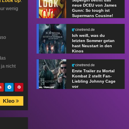
Supergirl betritt das
t Look Up
.
neue DCEU von James
nur wenig
Gunn: So tough ist
Supermans Cousine!
cinetrend.de
Ich weiß, was du
uso
letzten Sommer getan
hast Neustart in den
Kinos
das
cinetrend.de
ja nicht
Erste Trailer zu Mortal
Kombat 2 stellt Fan-
Liebling Johnny Cage
vor
Kleo