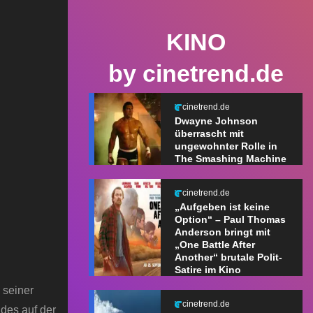
KINO
by cinetrend.de
cinetrend.de
Dwayne Johnson
überrascht mit
ungewohnter Rolle in
The Smashing Machine
cinetrend.de
„Aufgeben ist keine
Option“ – Paul Thomas
Anderson bringt mit
„One Battle After
Another“ brutale Polit-
Satire im Kino
 seiner
cinetrend.de
des auf der