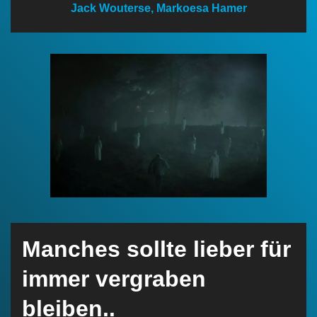
Jack Wouterse, Markoesa Hamer
n
Manches sollte lieber für
immer vergraben
bleiben..