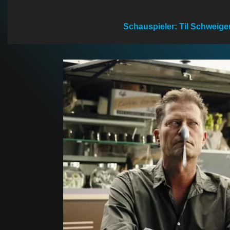
n
Schauspieler: Til Schweige