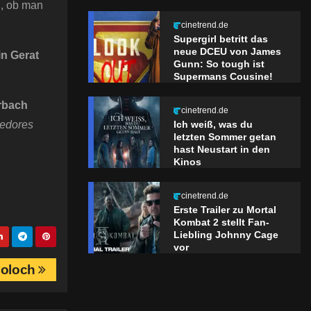
ß, ob man
cinetrend.de
Supergirl betritt das
neue DCEU von James
n Gerat
Gunn: So tough ist
Supermans Cousine!
rbach
cinetrend.de
ledores
Ich weiß, was du
letzten Sommer getan
hast Neustart in den
Kinos
cinetrend.de
Erste Trailer zu Mortal
Kombat 2 stellt Fan-
Liebling Johnny Cage
vor
oloch