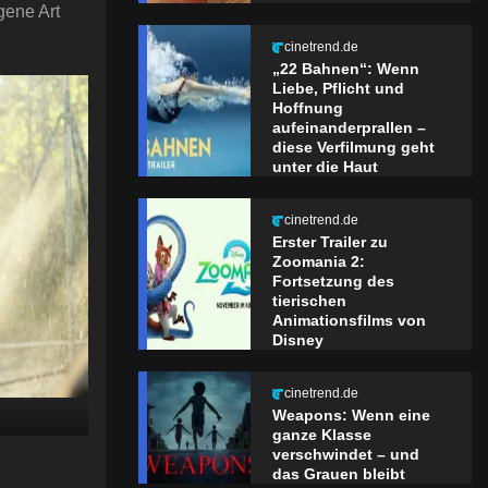
gene Art
cinetrend.de
„22 Bahnen“: Wenn
Liebe, Pflicht und
Hoffnung
aufeinanderprallen –
diese Verfilmung geht
unter die Haut
cinetrend.de
Erster Trailer zu
Zoomania 2:
Fortsetzung des
tierischen
Animationsfilms von
Disney
cinetrend.de
Weapons: Wenn eine
ganze Klasse
verschwindet – und
das Grauen bleibt