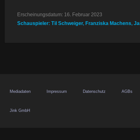
i
Erscheinungsdatum: 16. Februar 2023
t
Schauspieler: Til Schweiger, Franziska Machens, Ja
r
a
g
s
n
Mediadaten
Impressum
Datenschutz
AGBs
a
v
Jink GmbH
i
g