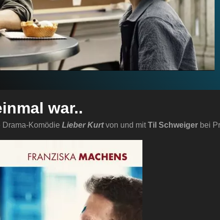
einmal war..
nde Drama-Komödie
Lieber Kurt
von und mit
Til Schweiger
bei P