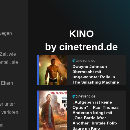
KINO
 wegen
by cinetrend.de
Zeit wie
cinetrend.de
teil, sie
Dwayne Johnson
überrascht mit
ungewohnter Rolle in
The Smashing Machine
 Eltern
cinetrend.de
„Aufgeben ist keine
er unter
Option“ – Paul Thomas
 verloren.
Anderson bringt mit
„One Battle After
Another“ brutale Polit-
nd
Satire im Kino