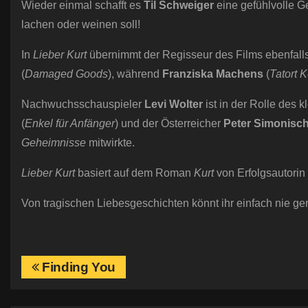
Wieder einmal schafft es
Til Schweiger
eine gefühlvolle Ge
lachen oder weinen soll!
In
Lieber Kurt
übernimmt der Regisseur des Films ebenfalls 
(
Damaged Goods
), während
Franziska Machens
(
Tatort K
Nachwuchsschauspieler
Levi Wolter
ist in der Rolle des 
(
Enkel für Anfänger
) und der Österreicher
Peter Simonisc
Geheimnisse
mitwirkte.
Lieber Kurt
basiert auf dem Roman
Kurt
von Erfolgsautorin
Von tragischen Liebesgeschichten könnt ihr einfach nie
B
Finding You
e