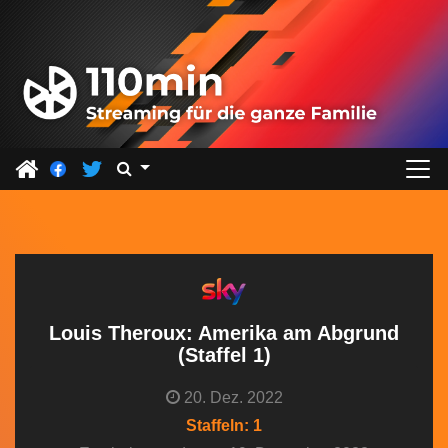
Z
u
m
I
n
h
a
l
t
s
p
r
Louis Theroux: Amerika am Abgrund
i
(Staffel 1)
n
20. Dez. 2022
g
Staffeln: 1
e