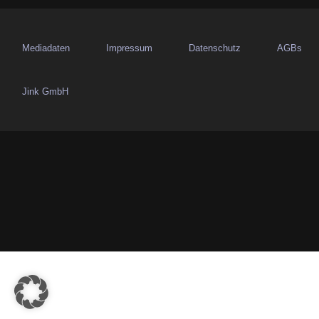
a
v
Mediadaten
Impressum
Datenschutz
AGBs
i
g
Jink GmbH
a
t
i
o
n