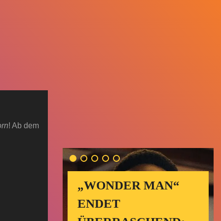
orn
! Ab dem
„WONDER MAN“
ENDET