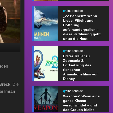
cinetrend.de
„22 Bahnen“: Wenn
Liebe, Pflicht und
Hoffnung
aufeinanderprallen –
diese Verfilmung geht
unter die Haut
cinetrend.de
Erster Trailer zu
Zoomania 2:
Fortsetzung des
gegen
tierischen
Animationsfilms von
Disney
Breck
. Die
ler
Imran
cinetrend.de
Weapons: Wenn eine
ganze Klasse
verschwindet – und
das Grauen bleibt