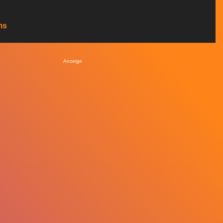
ms
Anzeige