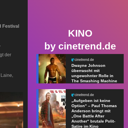
 Festival
KINO
by cinetrend.de
r
gt der
cinetrend.de
Dwayne Johnson
überrascht mit
 Laine,
ungewohnter Rolle in
The Smashing Machine
cinetrend.de
„Aufgeben ist keine
Option“ – Paul Thomas
Anderson bringt mit
„One Battle After
Another“ brutale Polit-
Satire im Kino