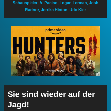
Schauspieler: Al Pacino, Logan Lerman, Josh
n
Radnor, Jerrika Hinton, Udo Kier
Sie sind wieder auf der
Jagd!