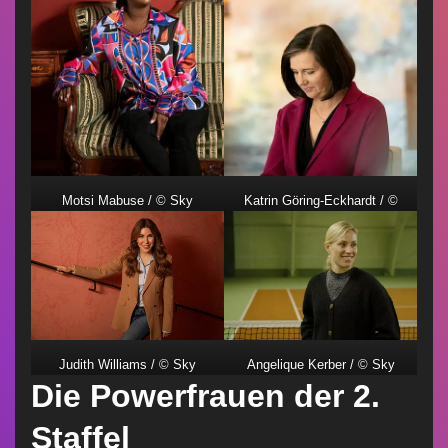
Motsi Mabuse / © Sky
Katrin Göring-Eckhardt / ©
Deutschland
Sky Deutschland
Judith Williams / © Sky
Angelique Kerber / © Sky
Die Powerfrauen der 2.
Deutschland
Deutschland
Staffel