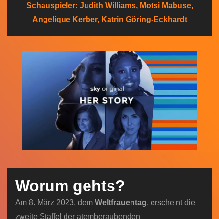
Schauspieler: Judith Williams, Motsi Mabuse,
n
Angelique Kerber, Katrin Göring-Eckhardt
Worum gehts?
Am 8. März 2023, dem
Weltfrauentag
, erscheint die
zweite Staffel der atemberaubenden