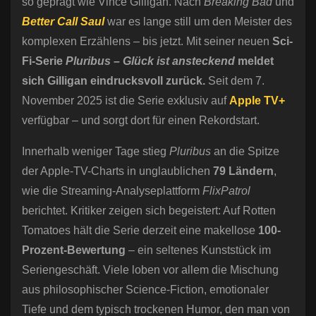
so geprägt wie Vince Gilligan. Nach
Breaking Bad
und
Better Call Saul
war es lange still um den Meister des
komplexen Erzählens – bis jetzt. Mit seiner neuen
Sci-
Fi-Serie
Pluribus – Glück ist ansteckend
meldet
sich Gilligan eindrucksvoll zurück.
Seit dem 7.
November 2025 ist die Serie exklusiv auf
Apple TV+
verfügbar – und sorgt dort für einen Rekordstart.
Innerhalb weniger Tage stieg
Pluribus
an die Spitze
der Apple-TV-Charts in unglaublichen
79 Ländern
,
wie die Streaming-Analyseplattform
FlixPatrol
berichtet. Kritiker zeigen sich begeistert: Auf Rotten
Tomatoes hält die Serie derzeit eine makellose
100-
Prozent-Bewertung
– ein seltenes Kunststück im
Seriengeschäft. Viele loben vor allem die Mischung
aus philosophischer Science-Fiction, emotionaler
Tiefe und dem typisch trockenen Humor, den man von