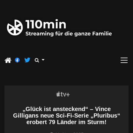
Z
u
m
I
n
h
a
l
t
s
p
r
i
„Glück ist ansteckend“ – Vince
n
Gilligans neue Sci-Fi-Serie „Pluribus“
g
erobert 79 Länder im Sturm!
e