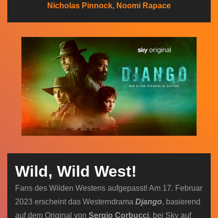
Nicholas Pinnock, Noomi Rapace
n
Wild, Wild West!
Fans des Wilden Westens aufgepasst! Am 17. Februar
2023 erscheint das Westerndrama
Django
, basierend
auf dem Original von
Sergio Corbucci
, bei Sky auf