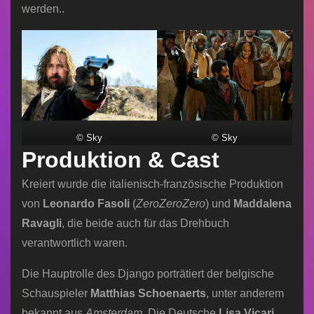
werden..
© Sky
© Sky
Produktion & Cast
Kreiert wurde die italienisch-französische Produktion
von
Leonardo Fasoli
(
ZeroZeroZero
) und
Maddalena
Ravagli
, die beide auch für das Drehbuch
verantwortlich waren.
Die Hauptrolle des Django porträtiert der belgische
Schauspieler
Matthias Schoenaerts
, unter anderem
bekannt aus
Amsterdam
. Die Deutsche
Lisa Vicari