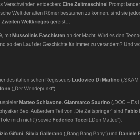
eos Verschwinden entdecken:
Eine Zeitmaschine
! Prompt lande
tische Welt der alten Römer bestaunen zu können, sind sie jedo
s
Zweiten Weltkrieges
gereist…
9
, mit
Mussolinis Faschisten
an der Macht. Wird es den Teena
und so den Lauf der Geschichte für immer zu verändern? Und wo
teuer des italienischen Regisseurs
Ludovico Di Martino
(„SKAM I
rfone
(„Der Wendepunkt“).
auspieler
Matteo Schiavone
.
Gianmarco Saurino
(„DOC – Es li
ysiker Beo. Außerdem Teil von „Die Zeitspringer“ sind
Fabio 
„Töte mich nicht“) sowie
Federico Tocci
(„Don Matteo“).
izio Gifuni
,
Silvia Gallerano
(„Bang Bang Baby“) und
Daniele 