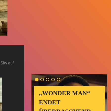
 Sky auf
„WONDER MAN“
ENDET