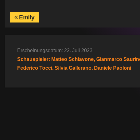
B
Emily
e
i
Erscheinungsdatum: 22. Juli 2023
t
Schauspieler: Matteo Schiavone, Gianmarco Saurino, 
r
Federico Tocci, Silvia Gallerano, Daniele Paoloni
a
g
s
n
a