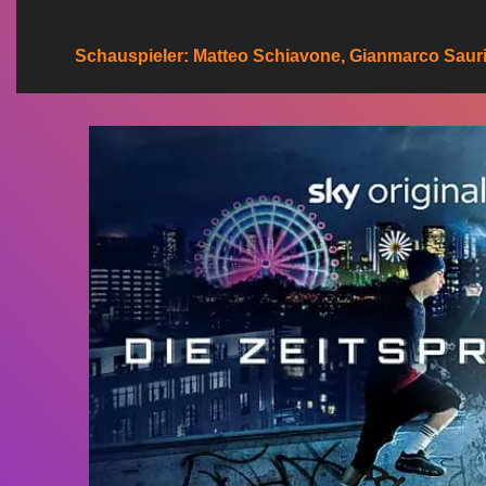
n
Schauspieler: Matteo Schiavone, Gianmarco Saurino