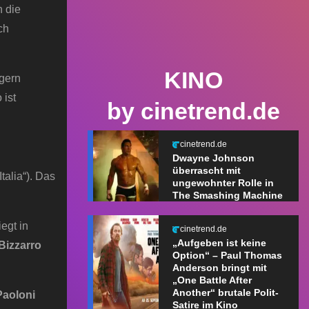
n die
ch
KINO
gern
 ist
by cinetrend.de
cinetrend.de
Dwayne Johnson
überrascht mit
talia“). Das
ungewohnter Rolle in
The Smashing Machine
egt in
cinetrend.de
„Aufgeben ist keine
Bizzarro
Option“ – Paul Thomas
Anderson bringt mit
„One Battle After
Another“ brutale Polit-
Paoloni
Satire im Kino