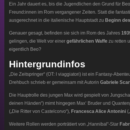
Ein Jahr dauert es, bis die Jugendlichen den Grund für B
Freund:innen im Rom vergangener Zeiten. Statt die fantas
ausgerechnet in die italienische Hauptstadt zu
Beginn de
Genauer gesagt, befinden sie sich im Rom des Jahres
193
gelingen, die Welt vor einer
gefährlichen Waffe
zu retten 
eigentlich Beo?
Hintergrundinfos
„Die Zeitspringer“ (OT: I viaggiatori) ist ein Fantasy-Aben
Drehbuch schrieb er gemeinsam mit Autorin
Gabriele Sca
Die Hauptrolle des jungen Max wird gespielt von Jungsch
deinen Händen“) mimt hingegen Max‘ Bruder und Quantenph
(„Die Ritter von Castelcorvo“),
Francesca Alice Antonini
(
Weitere Rollen werden porträtiert von „Hannibal“-Star
Fabr