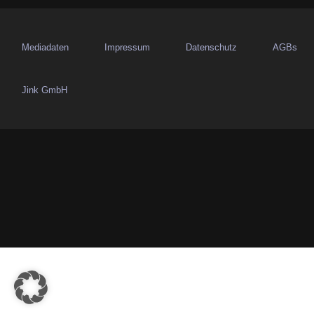
v
i
Mediadaten
Impressum
Datenschutz
AGBs
g
Jink GmbH
a
t
i
o
n