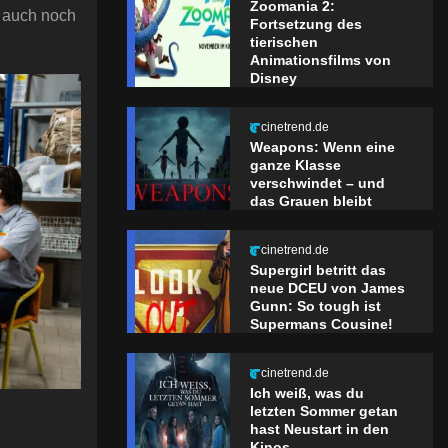
Zoomania 2:
t auch noch
Fortsetzung des
tierischen
Animationsfilms von
Disney
cinetrend.de
Weapons: Wenn eine
ganze Klasse
verschwindet – und
das Grauen bleibt
cinetrend.de
Supergirl betritt das
neue DCEU von James
Gunn: So tough ist
Supermans Cousine!
cinetrend.de
Ich weiß, was du
letzten Sommer getan
hast Neustart in den
Kinos