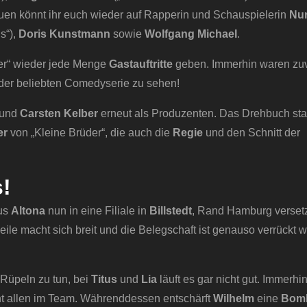
reuen könnt ihr euch wieder auf Rapperin und Schauspielerin
Nur
s“),
Doris Kunstmann
sowie
Wolfgang Michael
.
ter“ wieder jede Menge
Gastauftritte
geben. Immerhin waren zu
der beliebten Comedyserie zu sehen!
und
Carsten Kelber
erneut als Produzenten. Das Drehbuch st
er
von „Kleine Brüder“, die auch die
Regie
und den Schnitt der
!
aus
Altona
nun in eine Filiale in
Billstedt
, Rand Hamburg versetzt
ile macht sich breit und die Belegschaft ist genauso verrückt 
 Rüpeln zu tun, bei
Titus
und
Lia
läuft es gar nicht gut. Immerh
cht allen im Team. Währenddessen entschärft
Wilhelm
eine
Bom