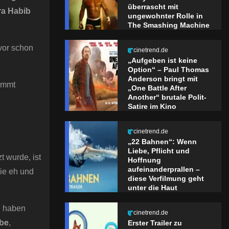
überrascht mit
a Habib
ungewohnter Rolle in
The Smashing Machine
vor schon
cinetrend.de
„Aufgeben ist keine
Option“ – Paul Thomas
Anderson bringt mit
ammt
„One Battle After
Another“ brutale Polit-
Satire im Kino
cinetrend.de
„22 Bahnen“: Wenn
Liebe, Pflicht und
 wurde, ist
Hoffnung
aufeinanderprallen –
wie eh und
diese Verfilmung geht
unter die Haut
in haben
cinetrend.de
be
,
Erster Trailer zu