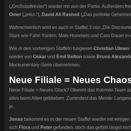
(„Großstadtrevier“) wieder mit von der Partie. Außerdem f
Omer
(„jerks.“),
David Ali Rashed
(„Das perfekte Geheimni
Wahrscheinlich wird es auch in Staffel 3 von „Die Discoun
Stars wie Fahri Yardım, Mats Hummels und Caro Dauer in 
Wie in den vorherigen Staffeln fungieren
Christian Ulmen
wieder von
Oskar
und
Emil Belton
sowie
Bruno Alexand
Mockumentary-Serie übernehmen.
Neue Filiale = Neues Chaos
Neue Filiale = Neues Glück? Obwohl das Kolinski-Team 
alles beim Alten geblieben. Zumindest das Meiste: Langewe
je.
Jonas
bekommt es in der neuen Staffel wieder mit einigen
sich
Flora
und
Peter
gefunden, doch das gefällt längst ni