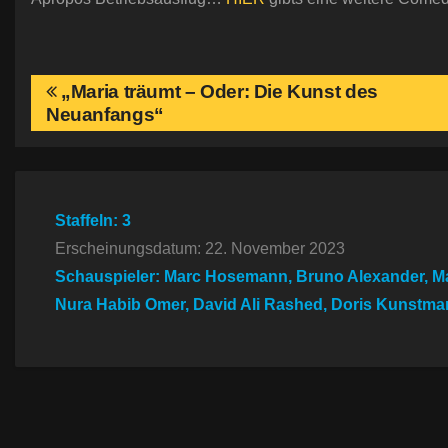
B
„Maria träumt – Oder: Die Kunst des
Neuanfangs“
e
i
t
Staffeln: 3
Erscheinungsdatum: 22. November 2023
r
Schauspieler: Marc Hosemann, Bruno Alexander, Ma
a
Nura Habib Omer, David Ali Rashed, Doris Kunstma
g
s
n