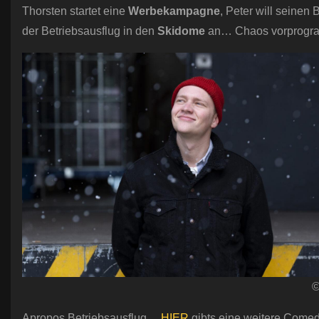
Thorsten startet eine
Werbekampagne
, Peter will seinen
der Betriebsausflug in den
Skidome
an… Chaos vorprogra
©
Apropos Betriebsausflug…
HIER
gibts eine weitere Come