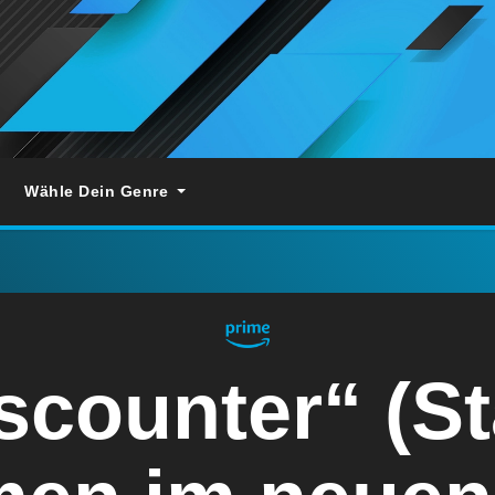
Wähle Dein Genre
scounter“ (Sta