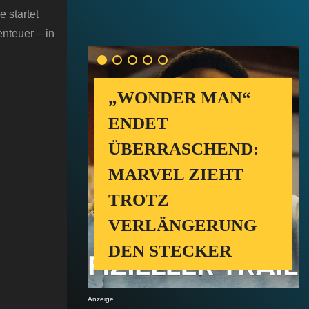
 startet
enteuer – in
„WONDER MAN“
ENDET
ÜBERRASCHEND:
MARVEL ZIEHT
TROTZ
VERLÄNGERUNG
DEN STECKER
Anzeige