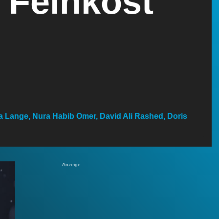
 Feinkost
 Lange, Nura Habib Omer, David Ali Rashed, Doris
Anzeige