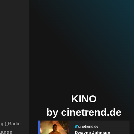
KINO
by cinetrend.de
ng
(„Radio
cinetrend.de
Lange
Dwayne Johnson