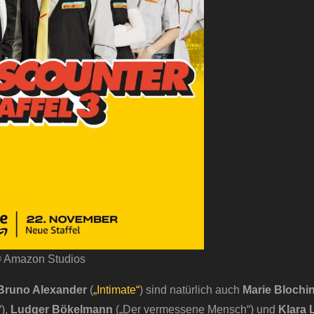
 Amazon Studios
Bruno Alexander
(
„Intimate“
) sind natürlich auch
Marie Blochi
),
Ludger Bökelmann
(„Der vermessene Mensch“) und
Klara 