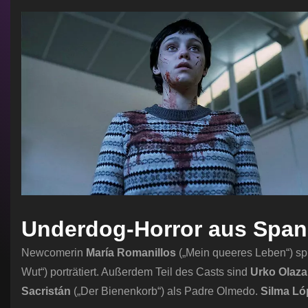
Underdog-Horror aus Span
Newcomerin
María Romanillos
(„Mein queeres Leben“) spi
Wut“) porträtiert. Außerdem Teil des Casts sind
Urko Olaza
Sacristán
(„Der Bienenkorb“) als Padre Olmedo.
Silma Ló