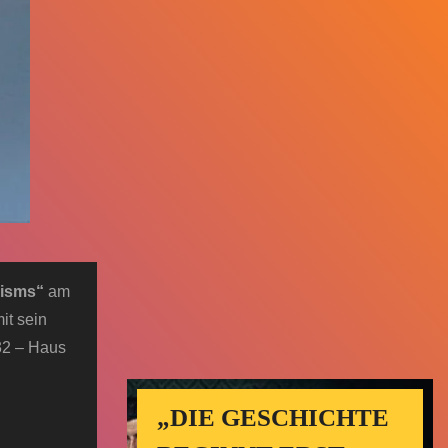
cisms“
am
it sein
32 – Haus
„DIE GESCHICHTE