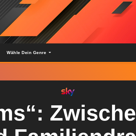
Wähle Dein Genre
ms“: Zwische