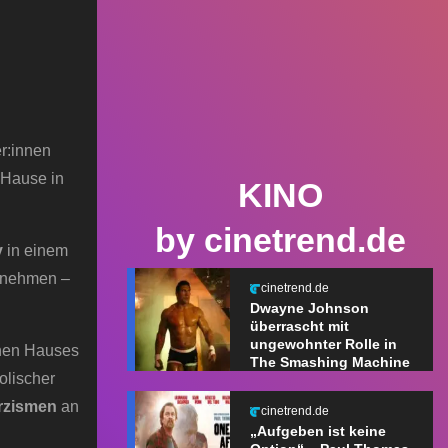
er:innen
u Hause in
KINO
by cinetrend.de
y
in einem
unehmen –
cinetrend.de
Dwayne Johnson
überrascht mit
ungewohnter Rolle in
enen Hauses
The Smashing Machine
olischer
rzismen
an
cinetrend.de
„Aufgeben ist keine