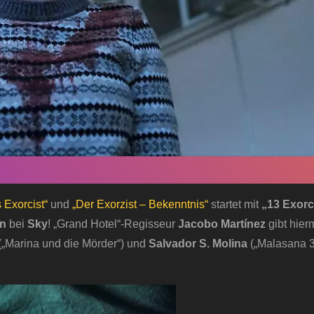
 Exorcist“
und
„Der Exorzist – Bekenntnis“
startet mit
„13 Exor
n
bei
Sky
! „Grand Hotel“-Regisseur
Jacobo Martínez
gibt hierm
(„Marina und die Mörder“) und
Salvador S. Molina
(„Malasana 