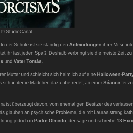
© StudioCanal
: In der Schule ist sie ständig den
Anfeindungen
ihrer Mitschül
tet ihr fast jeden Spaß. Deshalb verbringt sie die meiste Zeit z
ús
und
Vater Tomás
.
r Mutter und schleicht sich heimlich auf eine
Halloween-Part
s schüchterne Mädchen dazu überredet, an einer
Séance
teilz
ura ist überzeugt davon, vom ehemaligen Besitzer des verlass
s glauben an psychische Probleme, die mit Lauras streng kath
fnung jedoch in
Padre Olmedo
, der sage und schreibe
13 Exo