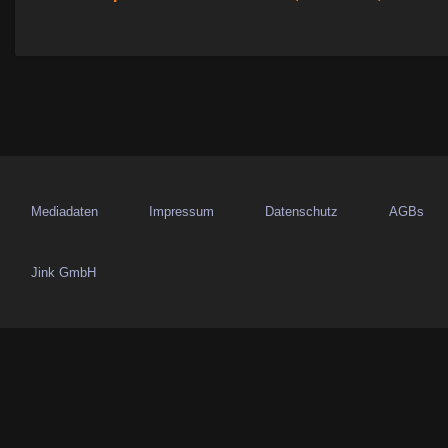
r
a
g
s
n
a
Mediadaten
Impressum
Datenschutz
AGBs
v
Jink GmbH
i
g
a
t