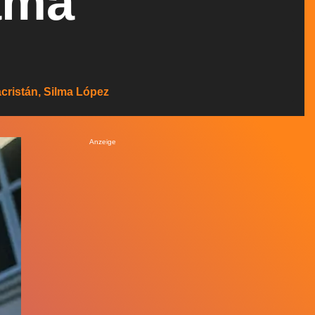
ama
acristán, Silma López
Anzeige