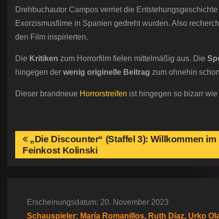
Drehbuchautor Campos verriet die Entstehungsgeschichte hi
Exorzismusfilme in Spanien gedreht wurden. Also recherchie
den Film inspirierten.
Die
Kritiken
zum Horrorfilm fielen mittelmäßig aus. Die
Spe
hingegen der
wenig originelle Beitrag
zum ohnehin schon 
Dieser brandneue
Horrorstreifen
ist hingegen so bizarr wi
B
„Die Discounter“ (Staffel 3): Willkommen i
Feinkost Kolinski
e
i
t
Erscheinungsdatum: 20. November 2023
Schauspieler: María Romanillos, Ruth Díaz, Urko Ola