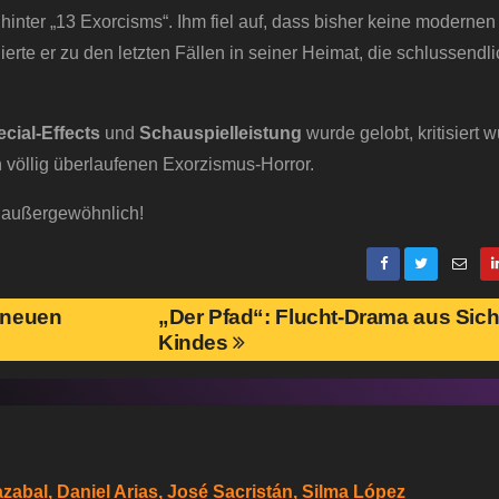
nter „13 Exorcisms“. Ihm fiel auf, dass bisher keine modernen
rte er zu den letzten Fällen in seiner Heimat, die schlussendl
cial-Effects
und
Schauspielleistung
wurde gelobt, kritisiert 
völlig überlaufenen Exorzismus-Horror.
e außergewöhnlich!
m neuen
„Der Pfad“: Flucht-Drama aus Sich
Kindes
zabal, Daniel Arias, José Sacristán, Silma López