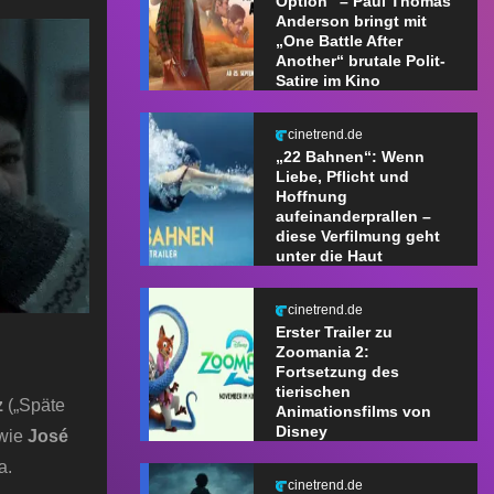
Option“ – Paul Thomas
Anderson bringt mit
„One Battle After
Another“ brutale Polit-
Satire im Kino
cinetrend.de
„22 Bahnen“: Wenn
Liebe, Pflicht und
Hoffnung
aufeinanderprallen –
diese Verfilmung geht
unter die Haut
cinetrend.de
Erster Trailer zu
Zoomania 2:
Fortsetzung des
tierischen
z
(„Späte
Animationsfilms von
Disney
owie
José
a.
cinetrend.de