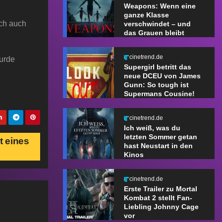
Weapons: Wenn eine
ganze Klasse
ich auch
verschwindet – und
das Grauen bleibt
cinetrend.de
wurde
Supergirl betritt das
neue DCEU von James
Gunn: So tough ist
Supermans Cousine!
cinetrend.de
Ich weiß, was du
letzten Sommer getan
t eines
hast Neustart in den
Kinos
cinetrend.de
Erste Trailer zu Mortal
Kombat 2 stellt Fan-
Liebling Johnny Cage
vor