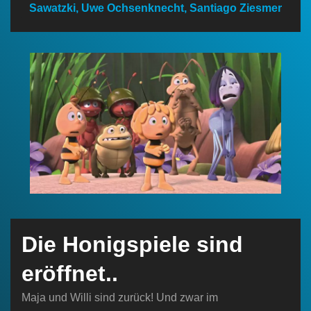
Sawatzki, Uwe Ochsenknecht, Santiago Ziesmer
n
Die Honigspiele sind
eröffnet..
Maja und Willi sind zurück! Und zwar im