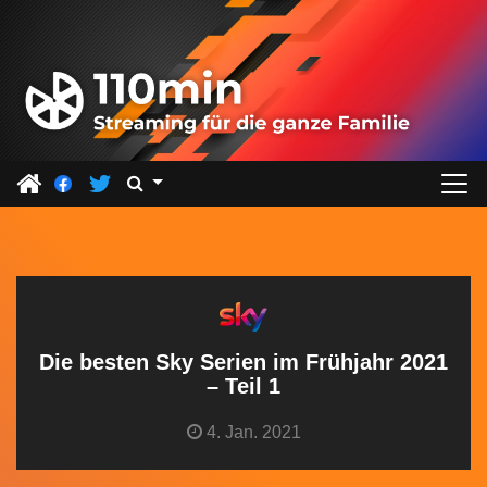
Z
u
m
I
n
h
a
l
t
s
p
r
Die besten Sky Serien im Frühjahr 2021
i
– Teil 1
n
4. Jan. 2021
g
e