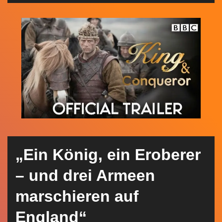
n
„Ein König, ein Eroberer
– und drei Armeen
marschieren auf
England“