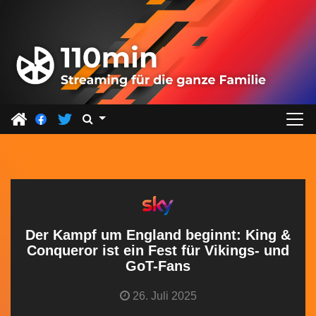
Z
u
m
I
n
h
a
l
t
s
p
r
Der Kampf um England beginnt: King &
i
Conqueror ist ein Fest für Vikings- und
GoT-Fans
n
g
26. Juli 2025
e