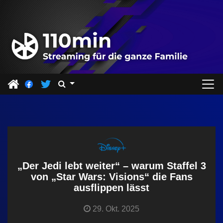
Z
u
m
I
n
h
a
l
t
s
p
r
„Der Jedi lebt weiter“ – warum Staffel 3
i
von „Star Wars: Visions“ die Fans
ausflippen lässt
n
g
29. Okt. 2025
e