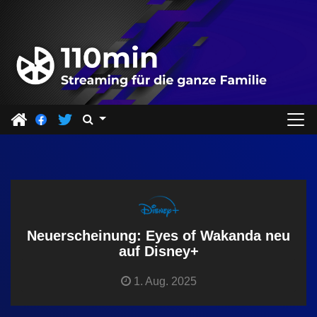
Z
u
m
I
n
h
a
l
t
s
p
r
Neuerscheinung: Eyes of Wakanda neu
i
auf Disney+
n
1. Aug. 2025
g
e