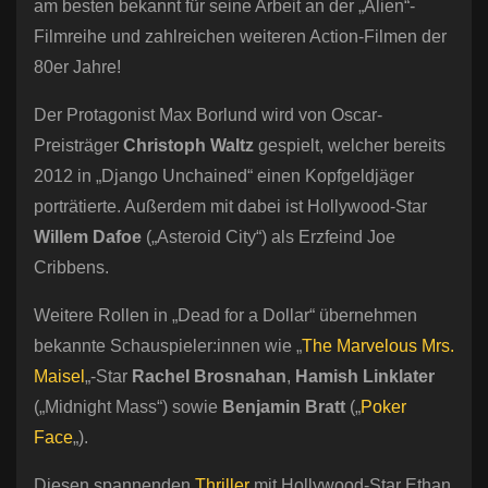
am besten bekannt für seine Arbeit an der „Alien“-
Filmreihe und zahlreichen weiteren Action-Filmen der
80er Jahre!
Der Protagonist Max Borlund wird von Oscar-
Preisträger
Christoph Waltz
gespielt, welcher bereits
2012 in „Django Unchained“ einen Kopfgeldjäger
porträtierte. Außerdem mit dabei ist Hollywood-Star
Willem Dafoe
(„Asteroid City“) als Erzfeind Joe
Cribbens.
Weitere Rollen in „Dead for a Dollar“ übernehmen
bekannte Schauspieler:innen wie „
The Marvelous Mrs.
Maisel
„-Star
Rachel Brosnahan
,
Hamish Linklater
(„Midnight Mass“) sowie
Benjamin Bratt
(„
Poker
Face
„).
Diesen spannenden
Thriller
mit Hollywood-Star Ethan