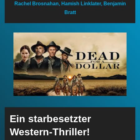
Rachel Brosnahan, Hamish Linklater, Benjamin
n
Bratt
Ein starbesetzter
Western-Thriller!