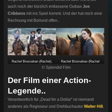
auch noch der kürzlich entlassene Outlaw
Joe
Cribbens
mit ins Spiel kommt. Und der hat noch eine
Rechnung mit Borlund offen..
Rachel Brosnahan (Rachel),
Rachel Brosnahan (Rachel
Christoph Waltz (Max
© Splendid Film
Kidd)
Borlund) und Brandon Scott
Der Film einer Action-
(Elijah Jones)
Legende..
Verantwortlich für „Dead for a Dollar“ ist niemand
anderes als Regisseur und Drehbuchautor
Walter Hill
,