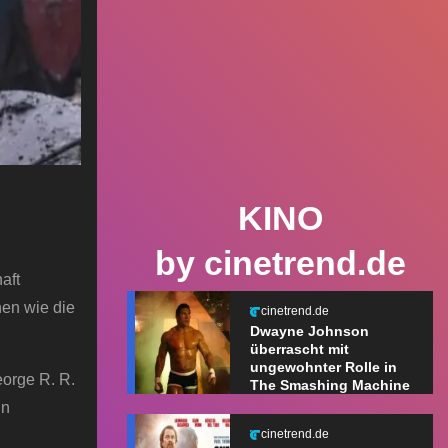
KINO
by cinetrend.de
aft
nen wie die
cinetrend.de
Dwayne Johnson
überrascht mit
ungewohnter Rolle in
eorge R. R.
The Smashing Machine
in
cinetrend.de