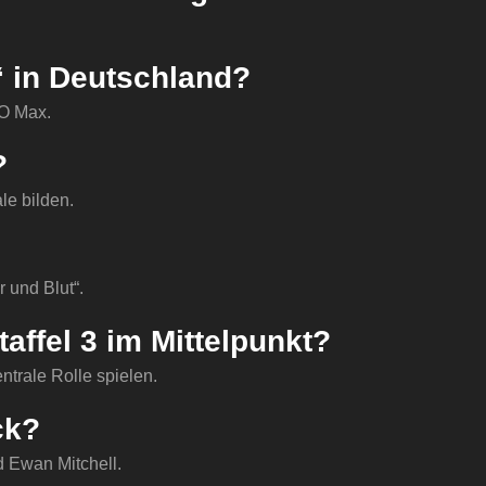
“ in Deutschland?
BO Max.
?
ale bilden.
 und Blut“.
affel 3 im Mittelpunkt?
ntrale Rolle spielen.
ck?
 Ewan Mitchell.