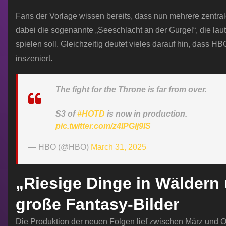
Fans der Vorlage wissen bereits, dass nun mehrere zentra
dabei die sogenannte „Seeschlacht an der Gurgel“, die laut
spielen soll. Gleichzeitig deutet vieles darauf hin, dass
inszeniert.
The fight for the Throne is far from over.
S3 of
#HOTD
is now in production.
pic.twitter.com/z4IPGIj9IS
— HBO (@HBO)
March 31, 2025
„Riesige Dinge in Wäldern 
große Fantasy-Bilder
Die Produktion der neuen Folgen lief zwischen März und 