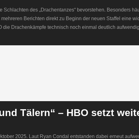
le Schlachten des „Drachentanzes“ bevorstehen. Besonders häufi
 mehreren Berichten direkt zu Beginn der neuen Staffel eine wi
 HBO die Drachenkämpfe technisch noch einmal deutlich aufwendi
und Tälern“ – HBO setzt weit
Oktober 2025. Laut Ryan Condal entstanden dabei erneut aufwe