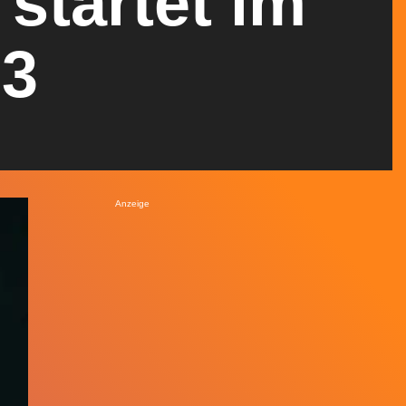
startet im
 3
Anzeige