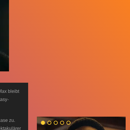
ax bleibt
tasy-
hase zu.
ektakulärer