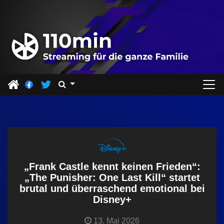
Z
u
m
I
n
h
a
l
t
s
p
r
„Frank Castle kennt keinen Frieden“:
i
„The Punisher: One Last Kill“ startet
brutal und überraschend emotional bei
n
Disney+
g
e
13. Mai 2026