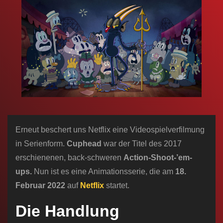
n
Erneut beschert uns Netflix eine Videospielverfilmung
in Serienform.
Cuphead
war der Titel des 2017
erschienenen, back-schweren
Action-Shoot-’em-
ups.
Nun ist es eine Animationsserie, die am
18.
Februar 2022
auf
Netflix
startet.
Die Handlung