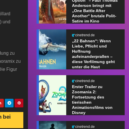
Option“ – Paul Thomas
Anderson bringt mit
„One Battle After
llard
Another“ brutale Polit-
Satire im Kino
) und
cinetrend.de
„22 Bahnen“: Wenn
Liebe, Pflicht und
Hoffnung
ndung zu
aufeinanderprallen –
noramix zu
diese Verfilmung geht
unter die Haut
Die Figur
cinetrend.de
Erster Trailer zu
Zoomania 2:
Fortsetzung des
tierischen
Animationsfilms von
Disney
 bei
cinetrend.de