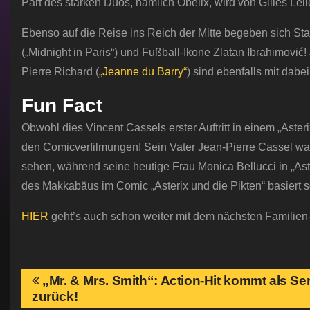
Part des starken Duos, nämlich Obelix, wird von Gilles Lel
Ebenso auf die Reise ins Reich der Mitte begeben sich Sta
(„Midnight in Paris“) und Fußball-Ikone Zlatan Ibrahimovi
Pierre Richard (
„Jeanne du Barry“
) sind ebenfalls mit dabei
Fun Fact
Obwohl dies Vincent Cassels erster Auftritt in einem „Aster
den Comicverfilmungen! Sein Vater Jean-Pierre Cassel war
sehen, während seine heutige Frau Monica Bellucci in „Aste
des Makkabäus im Comic „Asterix und die Pikten“ basiert s
HIER
geht’s auch schon weiter mit dem nächsten Familien-
B
„Mr. & Mrs. Smith“: Action-Hit kommt als Ser
zurück!