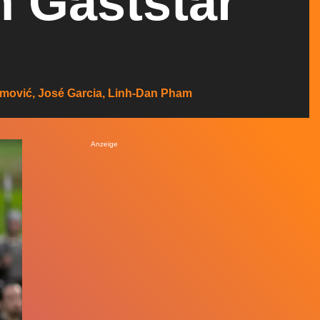
m Gaststar
ahimović, José Garcia, Linh-Dan Pham
Anzeige