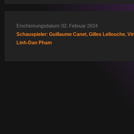
e
i
t
Erscheinungsdatum: 02. Februar 2024
Schauspieler: Guillaume Canet, Gilles Lellouche, Vin
r
Linh-Dan Pham
a
g
s
n
a
v
i