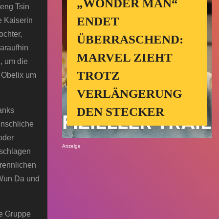
„WONDER MAN“
Deng Tsin
ENDET
e Kaiserin
ochter,
ÜBERRASCHEND:
araufhin
MARVEL ZIEHT
, um die
TROTZ
d Obelix um
VERLÄNGERUNG
DEN STECKER
anks
enschliche
oder
Anzeige
 schlagen
trennlichen
n Wun Da und
he Gruppe