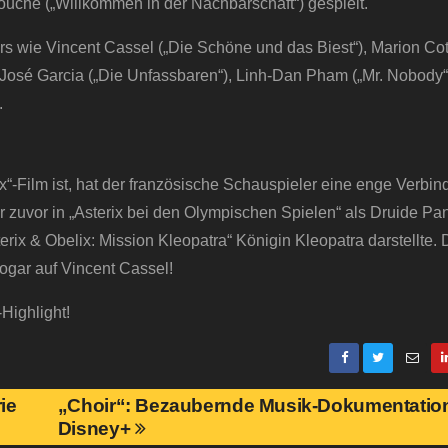
louche („Willkommen in der Nachbarschaft“) gespielt.
rs wie Vincent Cassel („Die Schöne und das Biest“), Marion Coti
ć! José Garcia („Die Unfassbaren“), Linh-Dan Pham („Mr. Nobody“
.
ix“-Film ist, hat der französische Schauspieler eine enge Verbi
 zuvor in „Asterix bei den Olympischen Spielen“ als Druide Pa
rix & Obelix: Mission Kleopatra“ Königin Kleopatra darstellte. 
ogar auf Vincent Cassel!
Highlight!
ie
„Choir“: Bezaubernde Musik-Dokumentation
Disney+