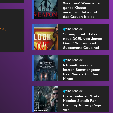
Weapons: Wenn eine
ganze Klasse
verschwindet – und
das Grauen bleibt
ia,
cinetrend.de
Supergirl betritt das
neue DCEU von James
Gunn: So tough ist
Supermans Cousine!
cinetrend.de
Ich weiß, was du
letzten Sommer getan
hast Neustart in den
Kinos
cinetrend.de
Erste Trailer zu Mortal
Kombat 2 stellt Fan-
Liebling Johnny Cage
vor