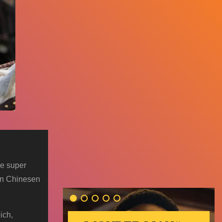
ie super
en Chinesen
ich,