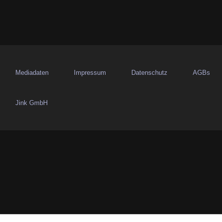
g
a
t
i
Mediadaten
Impressum
Datenschutz
AGBs
o
Jink GmbH
n