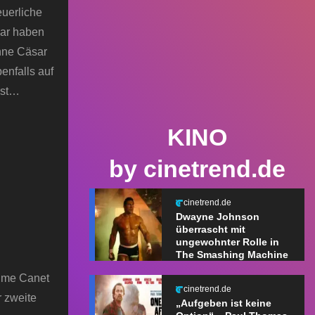
uerliche
bar haben
hne Cäsar
enfalls auf
ist…
KINO
by cinetrend.de
cinetrend.de
Dwayne Johnson
überrascht mit
ungewohnter Rolle in
The Smashing Machine
aume Canet
cinetrend.de
r zweite
„Aufgeben ist keine