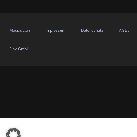
a
g
s
Mediadaten
Impressum
Datenschutz
AGBs
n
Jink GmbH
a
v
i
g
a
t
i