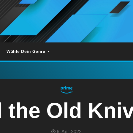
Wähle Dein Genre
l the Old Kni
6. Apr. 2022