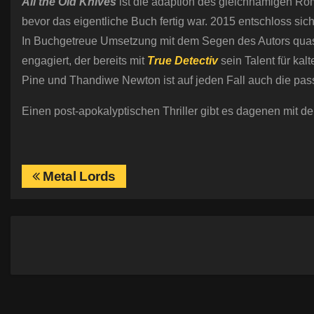
All the Old Knives
ist die adaption des gleichnamigen Ro
bevor das eigentliche Buch fertig war. 2015 entschloss sic
In Buchgetreue Umsetzung mit dem Segen des Autors quas
engagiert, der bereits mit
True Detectiv
sein Talent für kal
Pine und Thandiwe Newton ist auf jeden Fall auch die pas
Einen post-apokalyptischen Thriller gibt es dagenen mit
B
Metal Lords
e
i
t
r