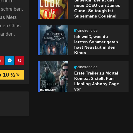
Supergirl betritt das
ar noch
neue DCEU von James
 schreiben.
Gunn: So tough ist
Supermans Cousine!
us Metz
nnen Chris
cinetrend.de
handen.
Ich weiß, was du
letzten Sommer getan
hast Neustart in den
Kinos
cinetrend.de
Erste Trailer zu Mortal
o 10 ½
Kombat 2 stellt Fan-
Liebling Johnny Cage
vor