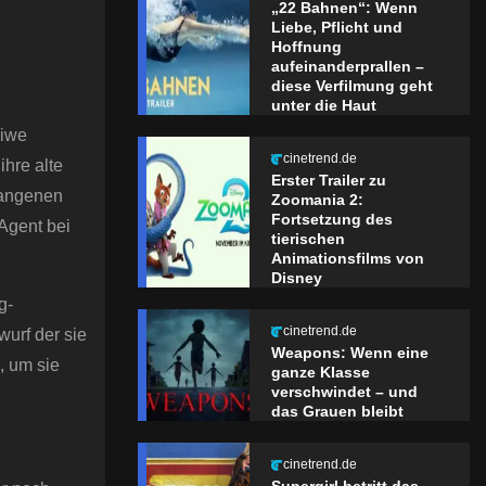
„22 Bahnen“: Wenn
Liebe, Pflicht und
Hoffnung
aufeinanderprallen –
diese Verfilmung geht
unter die Haut
diwe
cinetrend.de
hre alte
Erster Trailer zu
gangenen
Zoomania 2:
Fortsetzung des
 Agent bei
tierischen
Animationsfilms von
Disney
g-
cinetrend.de
urf der sie
Weapons: Wenn eine
, um sie
ganze Klasse
verschwindet – und
das Grauen bleibt
cinetrend.de