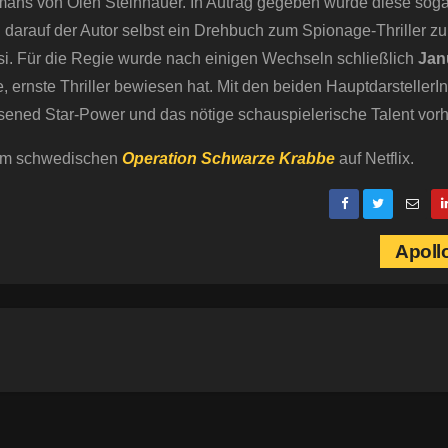
mans von Olen Steinhauer. In Autrag gegeben wurde diese sog
h darauf der Autor selbst ein Drehbuch zum Spionage-Thriller zu
i. Für die Regie wurde nach einigen Wechseln schließlich
Jan
te, ernste Thriller bewiesen hat. Mit den beiden HauptdarstellerI
sened Star-Power und das nötige schauspielerische Talent vor
 dem schwedischen
Operation Schwarze Krabbe
auf Netflix.
Apoll