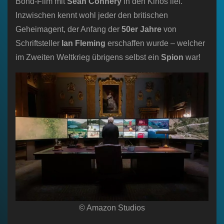
Bond-Film mit
Sean Connery
in den Kinos lief.
Inzwischen kennt wohl jeder den britischen
Geheimagent, der Anfang der
50er Jahre
von
Schriftsteller
Ian Fleming
erschaffen wurde – welcher
im Zweiten Weltkrieg übrigens selbst ein
Spion
war!
© Amazon Studios