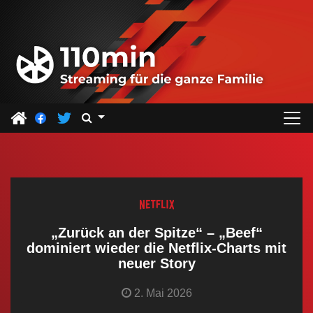
Z
u
m
I
n
h
a
l
t
s
p
r
„Zurück an der Spitze“ – „Beef“
i
dominiert wieder die Netflix-Charts mit
neuer Story
n
g
2. Mai 2026
e