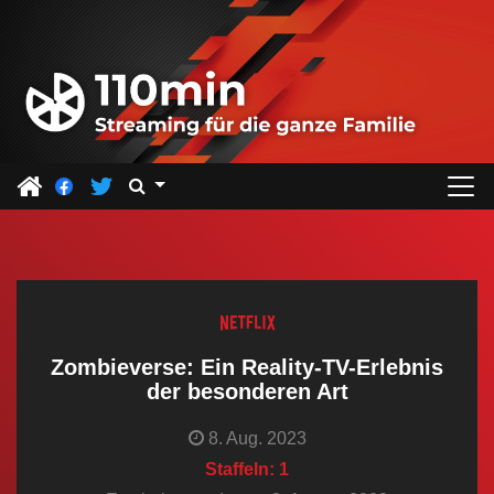
Z
u
m
I
n
h
a
l
t
s
p
r
Zombieverse: Ein Reality-TV-Erlebnis
i
der besonderen Art
n
8. Aug. 2023
g
Staffeln: 1
e