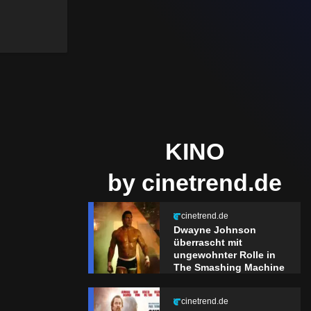
KINO
by cinetrend.de
cinetrend.de
Dwayne Johnson
überrascht mit
ungewohnter Rolle in
The Smashing Machine
cinetrend.de