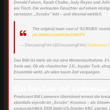
Donald Faison, Sarah Chalke, Judy Reyes und John
am Tisch.
Die vertrauten Gesichter auf einem einzi
versetzen. „Scrubs“ lebt – und diesmal wirklich.
The original main cast of ‘SCRUBS’ reunite
pic.twitter.com/cK6oCAVtYV
— DiscussingFilm (@DiscussingFilm)
September 2
Das Bild ist mehr als nur eine Momentaufnahme. Es 
Serie war.
Ob als chaotischer J.D., loyaler Turk, ehrg
Ensemble wirkt, als wäre kaum Zeit vergangen.
Ein Revival mit vertraute
Produzent Bill Lawrence übernimmt erneut die krea
ebenfalls erprobt im „Scrubs“-Kosmos – als Showr
voraussichtlich 2026 beim US-Sender ABC starten. F