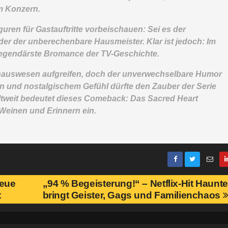
um Konzern.
uren für Gastauftritte vorbeischauen: Sei es der
der der unberechenbare Hausmeister. Klar ist jedoch: Im
 legendärste Bromance der TV-Geschichte.
enhauswesen aufgreifen, doch der unverwechselbare Humor
n und nostalgischem Gefühl dürfte den Zauber der Serie
ltweit bedeutet dieses Comeback: Das Sacred Heart
 Weinen und Erinnern ein.
neue
„94 % Begeisterung!“ – Netflix-Hit Haunte
t
bringt Geister, Gags und Familienchaos