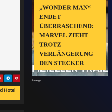
„WONDER MAN“
ENDET
ÜBERRASCHEND:
MARVEL ZIEHT
TROTZ
VERLÄNGERUNG
DEN STECKER
Anzeige
d Hotel