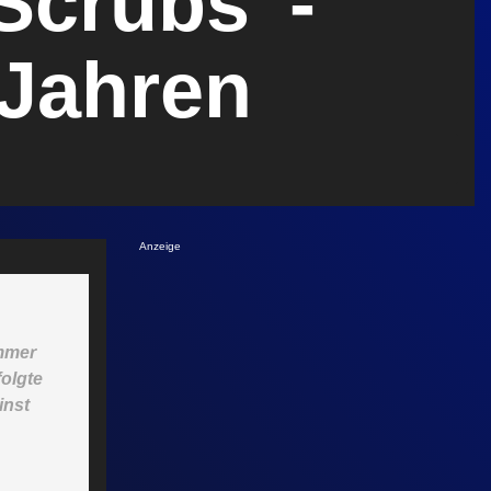
„Scrubs“-
Jahren
Anzeige
mmer
olgte
inst