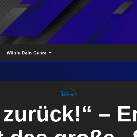
Wähle Dein Genre
 zurück!“ – E