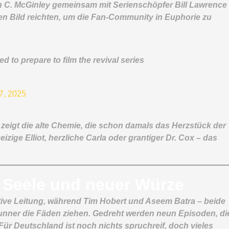
 C. McGinley gemeinsam mit Serienschöpfer Bill Lawrence
gen Bild reichten, um die Fan-Community in Euphorie zu
d to prepare to film the revival series
7, 2025
zeigt die alte Chemie, die schon damals das Herzstück der
eizige Elliot, herzliche Carla oder grantiger Dr. Cox – das
r Seele und neuer Würze
tive Leitung, während Tim Hobert und Aseem Batra – beide
unner die Fäden ziehen. Gedreht werden neun Episoden, di
ür Deutschland ist noch nichts spruchreif, doch vieles