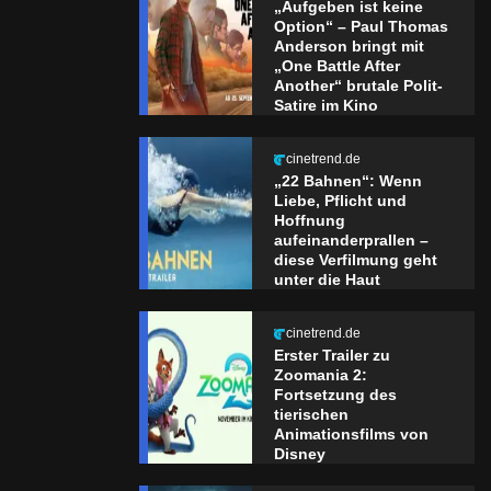
„Aufgeben ist keine
Option“ – Paul Thomas
Anderson bringt mit
„One Battle After
Another“ brutale Polit-
Satire im Kino
cinetrend.de
„22 Bahnen“: Wenn
Liebe, Pflicht und
Hoffnung
aufeinanderprallen –
diese Verfilmung geht
unter die Haut
cinetrend.de
Erster Trailer zu
Zoomania 2:
Fortsetzung des
tierischen
Animationsfilms von
Disney