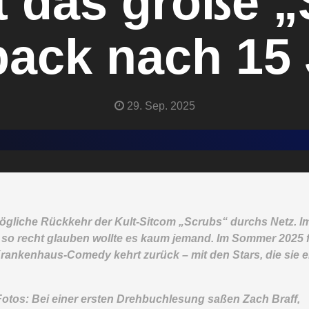
t das große 
ack nach 15 
29. Sep. 2025
ögliche
Rückkehr der Kult-Sitcom „Scrubs“
durchs Netz. I
o recht glauben wollte es kaum jemand. Im Sommer 2025 f
rankenhaus-Comedy kehrt zurück – mit den Stars, die sie e
Fotos:
Bei einer ersten Drehbuchlesung saßen Zach Braff,