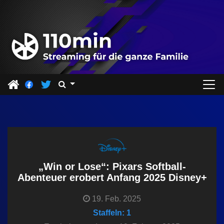
Z
u
m
I
n
h
a
l
t
s
p
r
„Win or Lose“: Pixars Softball-
i
Abenteuer erobert Anfang 2025 Disney+
n
19. Feb. 2025
g
Staffeln: 1
e