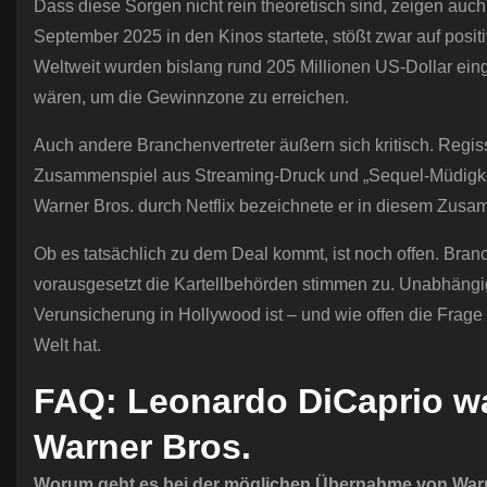
Dass diese Sorgen nicht rein theoretisch sind, zeigen auch 
September 2025 in den Kinos startete, stößt zwar auf positi
Weltweit wurden bislang rund 205 Millionen US-Dollar ein
wären, um die Gewinnzone zu erreichen.
Auch andere Branchenvertreter äußern sich kritisch. Reg
Zusammenspiel aus Streaming-Druck und „Sequel-Müdigke
Warner Bros. durch Netflix bezeichnete er in diesem Zus
Ob es tatsächlich zu dem Deal kommt, ist noch offen. Bra
vorausgesetzt die Kartellbehörden stimmen zu. Unabhängig
Verunsicherung in Hollywood ist – und wie offen die Frage
Welt hat.
FAQ: Leonardo DiCaprio wa
Warner Bros.
Worum geht es bei der möglichen Übernahme von War