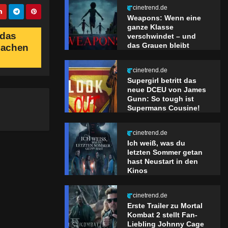
cinetrend.de
Weapons: Wenn eine
ganze Klasse
 das
verschwindet – und
das Grauen bleibt
 machen
cinetrend.de
Supergirl betritt das
neue DCEU von James
Gunn: So tough ist
Supermans Cousine!
cinetrend.de
Ich weiß, was du
letzten Sommer getan
hast Neustart in den
Kinos
cinetrend.de
Erste Trailer zu Mortal
Kombat 2 stellt Fan-
Liebling Johnny Cage