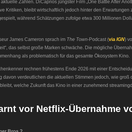
aktuelle Zahlen. DiCaprios jüngster Film „One Battle After Anoth
ve Kritiken, bleibt wirtschaftlich jedoch hinter den Erwartungen 
gespielt, während Schätzungen zufolge etwa 300 Millionen Dolla
isseur James Cameron sprach im
The Town
-Podcast (
via
IGN
) v
it“, das selbst große Marken schwäche. Die mögliche Überna
ammenhang als problematisch für das gesamte Ökosystem Kino.
nchenkenner rechnen frühestens Ende 2026 mit einer Entscheid
 davon verdeutlichen die aktuellen Stimmen jedoch, wie groß 
 bleibt, welche Zukunft das Kino in einer zunehmend streaming
rnt vor Netflix-Übernahme v
ner Bros.?