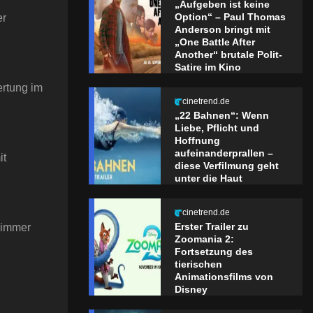
„Aufgeben ist keine
Option“ – Paul Thomas
er
Anderson bringt mit
„One Battle After
Another“ brutale Polit-
Satire im Kino
ertung im
cinetrend.de
„22 Bahnen“: Wenn
Liebe, Pflicht und
Hoffnung
aufeinanderprallen –
it
diese Verfilmung geht
unter die Haut
cinetrend.de
Erster Trailer zu
 immer
Zoomania 2:
Fortsetzung des
tierischen
Animationsfilms von
Disney