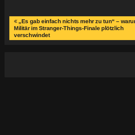
B
„Es gab einfach nichts mehr zu tun“ – war
Militär im Stranger-Things-Finale plötzlich
e
verschwindet
i
t
r
a
g
s
n