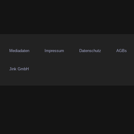
a
v
i
g
a
Mediadaten
Impressum
Datenschutz
AGBs
t
Jink GmbH
i
o
n