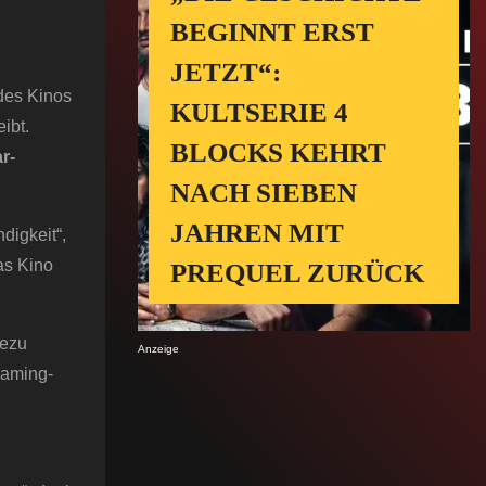
BEGINNT ERST
JETZT“:
 des Kinos
KULTSERIE 4
ibt.
BLOCKS KEHRT
r-
NACH SIEBEN
JAHREN MIT
digkeit“,
as Kino
PREQUEL ZURÜCK
hezu
Anzeige
eaming-