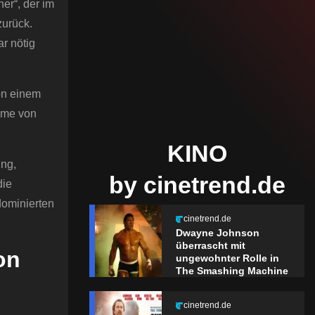
er“, der im
zurück.
r nötig
on einem
hme von
KINO
ung,
by cinetrend.de
die
dominierten
cinetrend.de
Dwayne Johnson
überrascht mit
on
ungewohnter Rolle in
The Smashing Machine
cinetrend.de