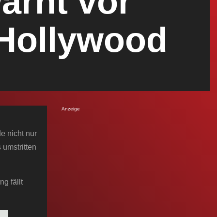
arnt vor
 Hollywood
Anzeige
e nicht nur
 umstritten
g fällt