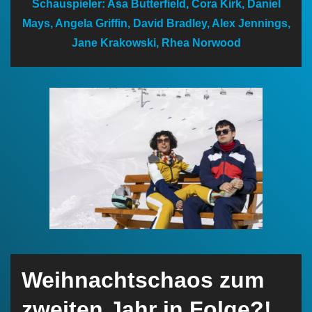
Schauspieler: Asa Butterfield, Cora Kirk, Daniel
n
Mays, Angela Griffin, David Bradley, Alex Jennings,
Jane Krakowski, Rhea Norwood
Weihnachtschaos zum
zweiten Jahr in Folge?!