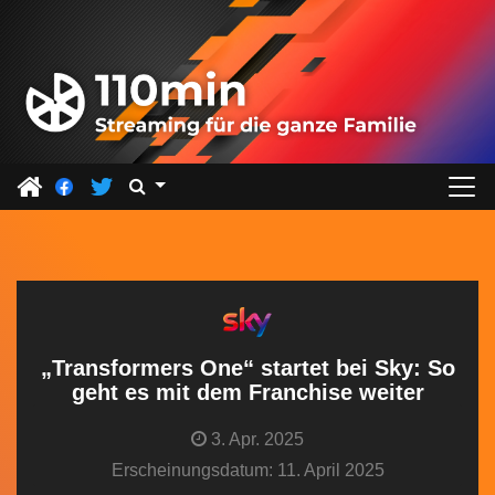
Z
u
m
I
n
h
a
l
t
s
p
r
„Transformers One“ startet bei Sky: So
i
geht es mit dem Franchise weiter
n
3. Apr. 2025
g
Erscheinungsdatum: 11. April 2025
e