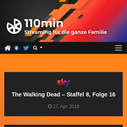
Z
u
m
I
n
h
a
l
t
s
p
r
The Walking Dead – Staffel 8, Folge 16
i
17. Apr. 2018
n
g
e