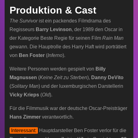
DeVito in „The Survivor“ / ©
in „The Survivor“ / © Leonine
Produktion & Cast
Leonine
The Survivor
ist ein packendes Filmdrama des
Regisseurs
Barry Levinson
, der 1989 den Oscar in
der Kategorie Beste Regie für seinen Film
Rain Man
gewann. Die Hauptrolle des Harry Haft wird porträtiert
von
Ben Foster
(
Inferno
).
Weitere Personen werden gespielt von
Billy
Magnussen
(
Keine Zeit zu Sterben
),
Danny DeVito
(
Solitary Man
) und der luxemburgischen Darstellerin
Vicky Krieps
(
Old
).
Für die Filmmusik war der deutsche Oscar-Preisträger
Hans Zimmer
verantwortlich.
Interessant:
Hauptdarsteller Ben Foster verlor für die