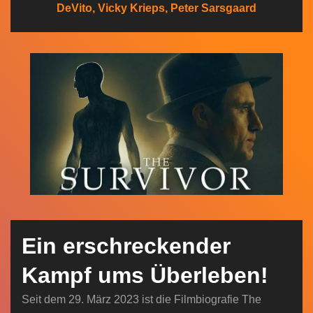
DeVito, Vicky Krieps, Peter Sarsgaard
n
Ein erschreckender
Kampf ums Überleben!
Seit dem 29. März 2023 ist die Filmbiografie The