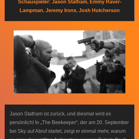
Schauspieler: Jason Statham, Emmy Raver-
n
Lampman, Jeremy Irons, Josh Hutcherson
Jason Statham ist zurück, und diesmal wird es
persönlich! In „The Beekeeper“, der am 20. September
bei Sky auf Abruf startet, zeigt er einmal mehr, warum