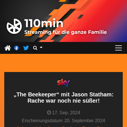
Z
u
m
I
n
h
a
l
t
s
p
r
„The Beekeeper“ mit Jason Statham:
i
Rache war noch nie süßer!
n
17. Sep. 2024
g
Erscheinungsdatum: 20. September 2024
e