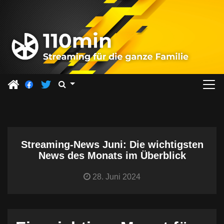
Z
u
m
I
n
h
a
l
t
s
Streaming-News Juni: Die wichtigsten
p
News des Monats im Überblick
r
i
28. Juni 2024
n
g
e