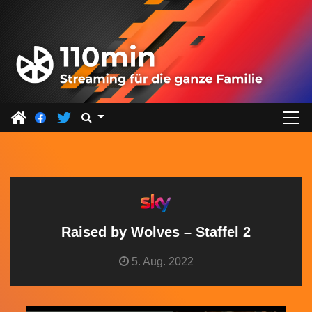
Z
u
m
I
n
h
a
l
t
s
p
r
Raised by Wolves – Staffel 2
i
5. Aug. 2022
n
g
e